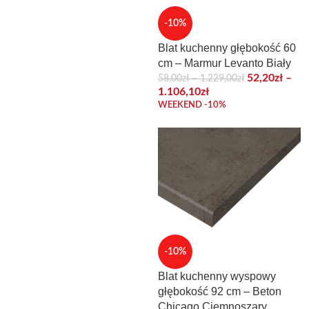
-10%
Blat kuchenny głębokość 60
cm – Marmur Levanto Biały
52,20
zł
–
58,00
zł
–
1.229,00
zł
1.106,10
zł
WEEKEND -10%
-10%
Blat kuchenny wyspowy
głębokość 92 cm – Beton
Chicago Ciemnoszary