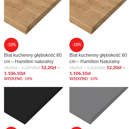
-10%
-10%
Blat kuchenny głębokość 60
Blat kuchenny głębokość 60
cm – Hamilton naturalny
cm – Hamilton Naturalny
52,20
zł
–
52,20
zł
–
58,00
zł
–
1.229,00
zł
58,00
zł
–
1.229,00
zł
1.106,10
zł
1.106,10
zł
WEEKEND -10%
WEEKEND -10%