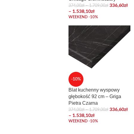
336,60
zł
374,00
zł
–
1.709,00
zł
–
1.538,10
zł
WEEKEND -10%
-10%
Blat kuchenny wyspowy
głębokość 92 cm – Griga
Pietra Czarna
336,60
zł
374,00
zł
–
1.709,00
zł
–
1.538,10
zł
WEEKEND -10%