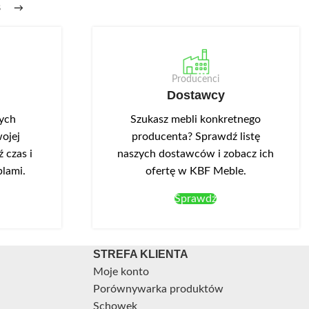
8
→
Producenci
Dostawcy
nych
Szukasz mebli konkretnego
ojej
producenta? Sprawdź listę
 czas i
naszych dostawców i zobacz ich
blami.
ofertę w KBF Meble.
Sprawdź
STREFA KLIENTA
Moje konto
Porównywarka produktów
Schowek