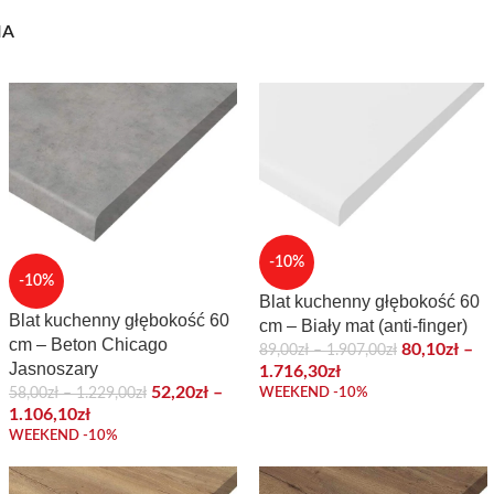
IA
-10%
-10%
Blat kuchenny głębokość 60
Blat kuchenny głębokość 60
cm – Biały mat (anti-finger)
cm – Beton Chicago
80,10
zł
–
89,00
zł
–
1.907,00
zł
Jasnoszary
1.716,30
zł
52,20
zł
–
WEEKEND -10%
58,00
zł
–
1.229,00
zł
1.106,10
zł
WEEKEND -10%