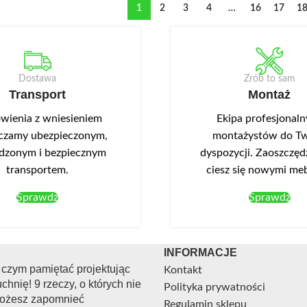
1
2
3
4
…
16
17
1
Dostawa
Zrób to sam
Transport
Montaż
ienia z wniesieniem
Ekipa profesjonal
czamy ubezpieczonym,
montażystów do Tw
dzonym i bezpiecznym
dyspozycji. Zaoszczędź
transportem.
ciesz się nowymi me
Sprawdź
Sprawdź
INFORMACJE
 czym pamiętać projektując
Kontakt
chnię! 9 rzeczy, o których nie
Polityka prywatności
ożesz zapomnieć
Regulamin sklepu