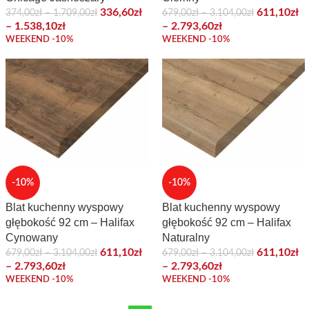
336,60
zł
611,10
zł
374,00
zł
–
1.709,00
zł
679,00
zł
–
3.104,00
zł
–
1.538,10
zł
–
2.793,60
zł
WEEKEND -10%
WEEKEND -10%
-10%
-10%
Blat kuchenny wyspowy
Blat kuchenny wyspowy
głębokość 92 cm – Halifax
głębokość 92 cm – Halifax
Cynowany
Naturalny
611,10
zł
611,10
zł
679,00
zł
–
3.104,00
zł
679,00
zł
–
3.104,00
zł
–
2.793,60
zł
–
2.793,60
zł
WEEKEND -10%
WEEKEND -10%