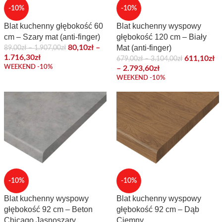
-10%
-10%
Blat kuchenny głębokość 60
Blat kuchenny wyspowy
cm – Szary mat (anti-finger)
głębokość 120 cm – Biały
80,10
zł
–
Mat (anti-finger)
89,00
zł
–
1.907,00
zł
1.716,30
zł
611,10
zł
679,00
zł
–
3.104,00
zł
WEEKEND -10%
–
2.793,60
zł
WEEKEND -10%
-10%
-10%
Blat kuchenny wyspowy
Blat kuchenny wyspowy
głębokość 92 cm – Beton
głębokość 92 cm – Dąb
Chicago Jasnoszary
Ciemny