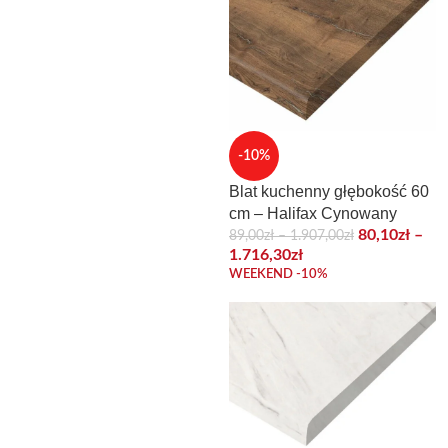
-10%
Blat kuchenny głębokość 60
cm – Halifax Cynowany
80,10
zł
–
89,00
zł
–
1.907,00
zł
1.716,30
zł
WEEKEND -10%