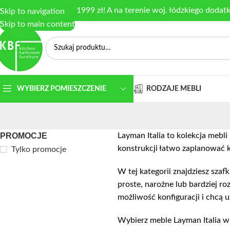
armowa dostawa od 1999 zł! A na terenie woj. łódzkiego dodat
Skip to navigation
Skip to main content
RODZAJE MEBLI
WYBIERZ POMIESZCZENIE
PROMOCJE
Layman Italia to kolekcja meb
konstrukcji łatwo zaplanować
Tylko promocje
W tej kategorii znajdziesz sza
proste, narożne lub bardziej r
możliwość konfiguracji i chcą 
Wybierz meble Layman Italia w