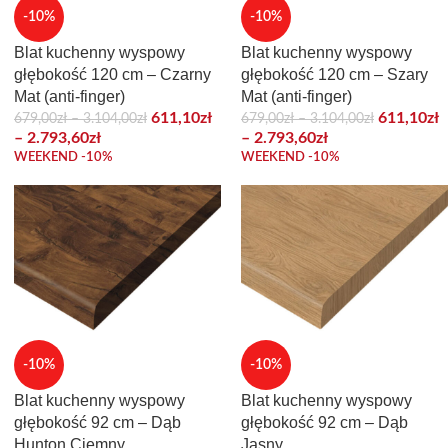
-10%
-10%
Blat kuchenny wyspowy
Blat kuchenny wyspowy
głębokość 120 cm – Czarny
głębokość 120 cm – Szary
Mat (anti-finger)
Mat (anti-finger)
611,10
zł
611,10
zł
679,00
zł
–
3.104,00
zł
679,00
zł
–
3.104,00
zł
–
2.793,60
zł
–
2.793,60
zł
WEEKEND -10%
WEEKEND -10%
-10%
-10%
Blat kuchenny wyspowy
Blat kuchenny wyspowy
głębokość 92 cm – Dąb
głębokość 92 cm – Dąb
Hunton Ciemny
Jasny