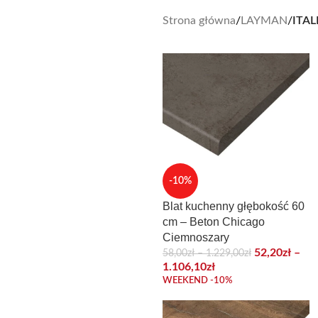
Strona główna
/
LAYMAN
/
ITAL
-10%
Blat kuchenny głębokość 60
cm – Beton Chicago
Ciemnoszary
52,20
zł
–
58,00
zł
–
1.229,00
zł
1.106,10
zł
WEEKEND -10%