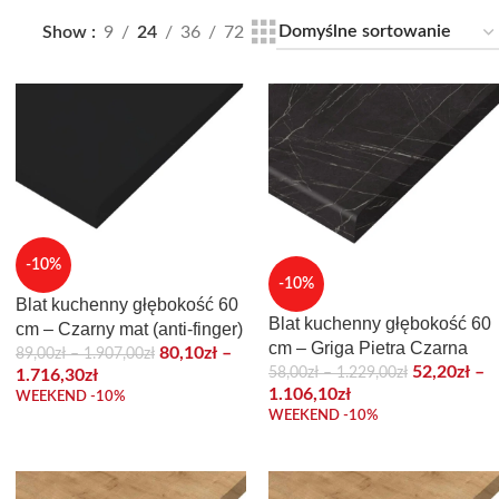
Show
9
24
36
72
-10%
-10%
Blat kuchenny głębokość 60
Blat kuchenny głębokość 60
cm – Czarny mat (anti-finger)
cm – Griga Pietra Czarna
80,10
zł
–
89,00
zł
–
1.907,00
zł
52,20
zł
–
58,00
zł
–
1.229,00
zł
1.716,30
zł
1.106,10
zł
WEEKEND -10%
WEEKEND -10%