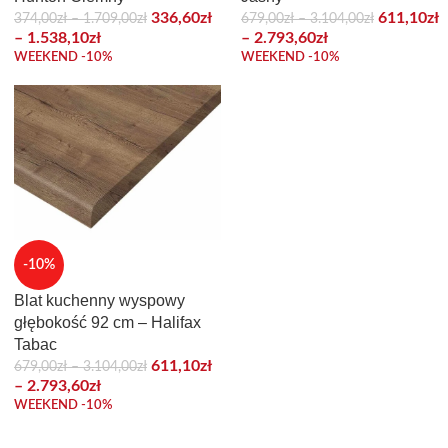
336,60
zł
611,10
zł
374,00
zł
–
1.709,00
zł
679,00
zł
–
3.104,00
zł
–
1.538,10
zł
–
2.793,60
zł
WEEKEND -10%
WEEKEND -10%
-10%
Blat kuchenny wyspowy
głębokość 92 cm – Halifax
Tabac
611,10
zł
679,00
zł
–
3.104,00
zł
–
2.793,60
zł
WEEKEND -10%