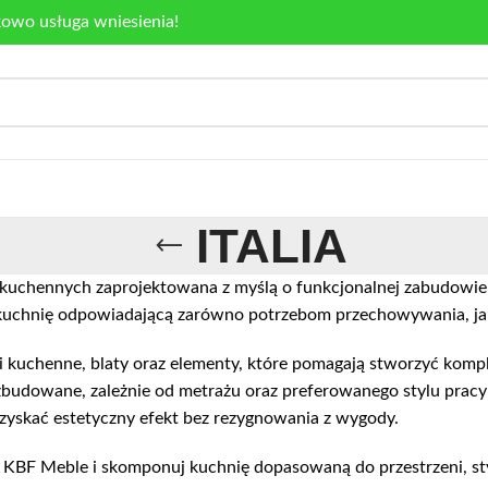
kowo usługa wniesienia!
ITALIA
li kuchennych zaprojektowana z myślą o funkcjonalnej zabudow
 kuchnię odpowiadającą zarówno potrzebom przechowywania, ja
fki kuchenne, blaty oraz elementy, które pomagają stworzyć komp
ozbudowane, zależnie od metrażu oraz preferowanego stylu pracy 
uzyskać estetyczny efekt bez rezygnowania z wygody.
 KBF Meble i skomponuj kuchnię dopasowaną do przestrzeni, st