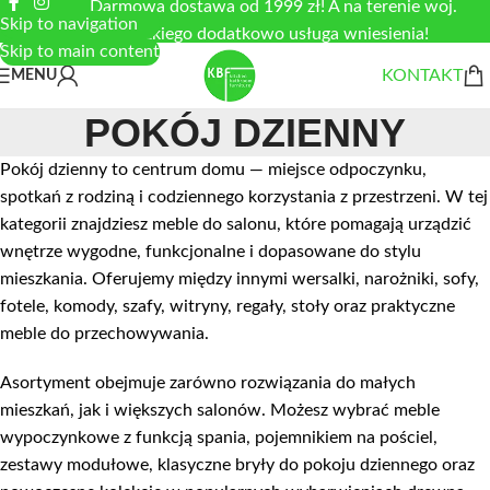
Darmowa dostawa od 1999 zł! A na terenie woj.
Skip to navigation
łódzkiego dodatkowo usługa wniesienia!
Skip to main content
KONTAKT
MENU
POKÓJ DZIENNY
Pokój dzienny to centrum domu — miejsce odpoczynku,
spotkań z rodziną i codziennego korzystania z przestrzeni. W tej
kategorii znajdziesz meble do salonu, które pomagają urządzić
wnętrze wygodne, funkcjonalne i dopasowane do stylu
mieszkania. Oferujemy między innymi wersalki, narożniki, sofy,
fotele, komody, szafy, witryny, regały, stoły oraz praktyczne
meble do przechowywania.
Asortyment obejmuje zarówno rozwiązania do małych
mieszkań, jak i większych salonów. Możesz wybrać meble
wypoczynkowe z funkcją spania, pojemnikiem na pościel,
zestawy modułowe, klasyczne bryły do pokoju dziennego oraz