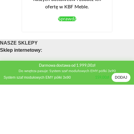
ofertę w KBF Meble.
Sprawdź
NASZE SKLEPY
Sklep internetowy:
Obsługa telefoniczna sklepu
Darmowa dostawa od 1.999,00zł
Do wnętrza pasuje: System szaf modułowych EMY półki 3x90
Telefon:
+48 533 312 041
System szaf modułowych EMY półki 3x90
DODAJ
159,00
zł
Mail:
biuro@kbfmeble.pl
Sklep stacjonarny:
Osmolińska 2A, 98-220 Zduńska Wola
Telefon:
+48 533 312 041
Mail:
zdwola@kbfmeble.pl