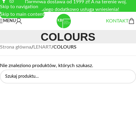
Darmowa dostawa od 1999 zł! A na terenie woj.
Skip to navigation
łódzkiego dodatkowo usługa wniesienia!
Skip to main content
KONTAKT
MENU
COLOURS
Strona główna
/
LENART
/
COLOURS
Nie znaleziono produktów, których szukasz.