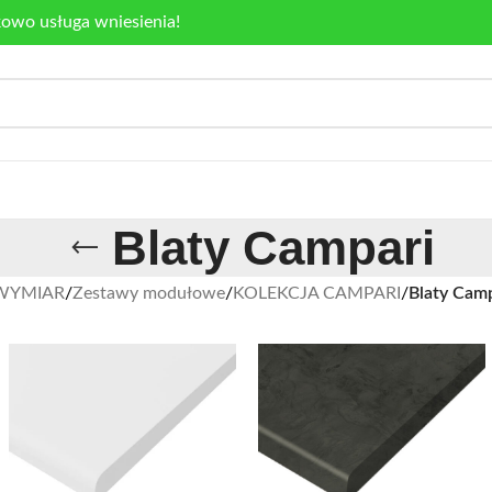
kowo usługa wniesienia!
Blaty Campari
WYMIAR
/
Zestawy modułowe
/
KOLEKCJA CAMPARI
/
Blaty Cam