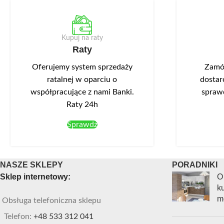
Kupuj na raty
Raty
Oferujemy system sprzedaży
Zamów
ratalnej w oparciu o
dostar
współpracujące z nami Banki.
spraw
Raty 24h
Sprawdź
NASZE SKLEPY
PORADNIKI
Sklep internetowy:
O
ku
m
Obsługa telefoniczna sklepu
Telefon:
+48 533 312 041