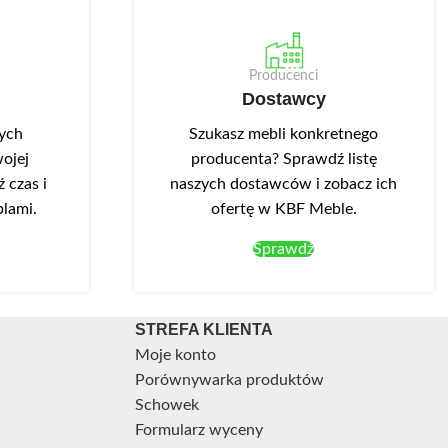
Producenci
Dostawcy
nych
Szukasz mebli konkretnego
ojej
producenta? Sprawdź listę
 czas i
naszych dostawców i zobacz ich
blami.
ofertę w KBF Meble.
Sprawdź
STREFA KLIENTA
Moje konto
Porównywarka produktów
Schowek
Formularz wyceny