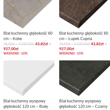
Blat kuchenny głębokość 60
Blat kuchenny głębokość 60
cm – Kobe
cm – Łupek Cupria
43,82
zł
–
43,82
zł
–
48,69
zł
–
1.030,00
zł
48,69
zł
–
1.030,00
zł
927,00
zł
927,00
zł
WEEKEND -10%
WEEKEND -10%
Blat kuchenny wyspowy
Blat kuchenny wyspowy
głębokość 120 cm – Biały
głębokość 120 cm – Czarny