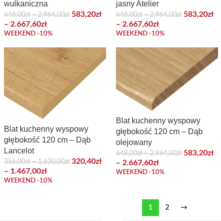
wulkaniczna
jasny Atelier
583,20
zł
583,20
zł
648,00
zł
–
2.964,00
zł
648,00
zł
–
2.964,00
zł
–
2.667,60
zł
–
2.667,60
zł
WEEKEND -10%
WEEKEND -10%
Blat kuchenny wyspowy
Blat kuchenny wyspowy
głębokość 120 cm – Dąb
głębokość 120 cm – Dąb
olejowany
Lancelot
583,20
zł
648,00
zł
–
2.964,00
zł
320,40
zł
356,00
zł
–
1.630,00
zł
–
2.667,60
zł
–
1.467,00
zł
WEEKEND -10%
WEEKEND -10%
1
2
→