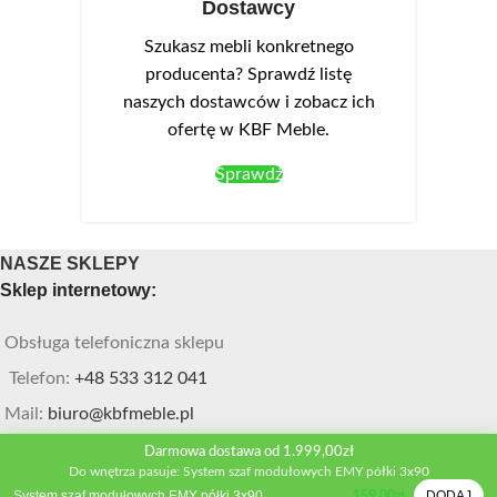
Dostawcy
Szukasz mebli konkretnego
producenta? Sprawdź listę
naszych dostawców i zobacz ich
ofertę w KBF Meble.
Sprawdź
NASZE SKLEPY
Sklep internetowy:
Obsługa telefoniczna sklepu
Telefon:
+48 533 312 041
Mail:
biuro@kbfmeble.pl
Darmowa dostawa od 1.999,00zł
Sklep stacjonarny:
Do wnętrza pasuje: System szaf modułowych EMY półki 3x90
System szaf modułowych EMY półki 3x90
DODAJ
159,00
zł