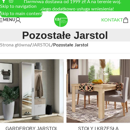
Darmowa dostawa od 1999 zł! A na terenie woj.
Skip to navigation
łódzkiego dodatkowo usługa wniesienia!
Skip to main content
KONTAKT
MENU
Pozostałe Jarstol
Strona główna
/
JARSTOL
/
Pozostałe Jarstol
GARDEROBY JARSTOL
STOŁY I KRZESŁA