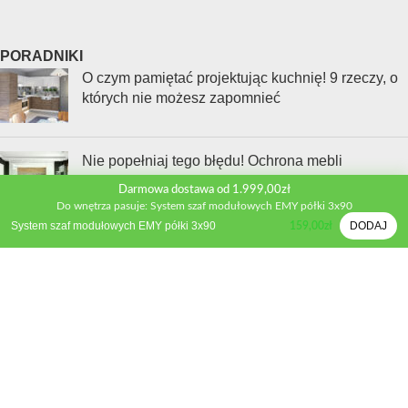
PORADNIKI
O czym pamiętać projektując kuchnię! 9 rzeczy, o
których nie możesz zapomnieć
Nie popełniaj tego błędu! Ochrona mebli
kuchennych przed parą krok po kroku
Darmowa dostawa od 1.999,00zł
Do wnętrza pasuje: System szaf modułowych EMY półki 3x90
System szaf modułowych EMY półki 3x90
DODAJ
159,00
zł
Jak wybrać sprzęt AGD, który naprawdę ułatwi Ci
życie w kuchni?
INFORMACJE
Kontakt
Polityka prywatności
Regulamin sklepu