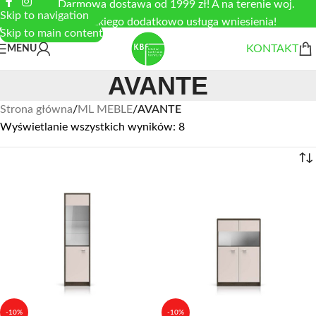
Darmowa dostawa od 1999 zł! A na terenie woj.
Skip to navigation
łódzkiego dodatkowo usługa wniesienia!
Skip to main content
KONTAKT
MENU
AVANTE
Strona główna
/
ML MEBLE
/
AVANTE
Wyświetlanie wszystkich wyników: 8
-10%
-10%