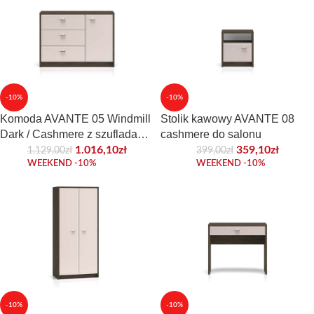
-10%
-10%
Komoda AVANTE 05 Windmill
Stolik kawowy AVANTE 08
Dark / Cashmere z szufladami
cashmere do salonu
do salonu
1.016,10
zł
359,10
zł
1.129,00
zł
399,00
zł
WEEKEND -10%
WEEKEND -10%
-10%
-10%