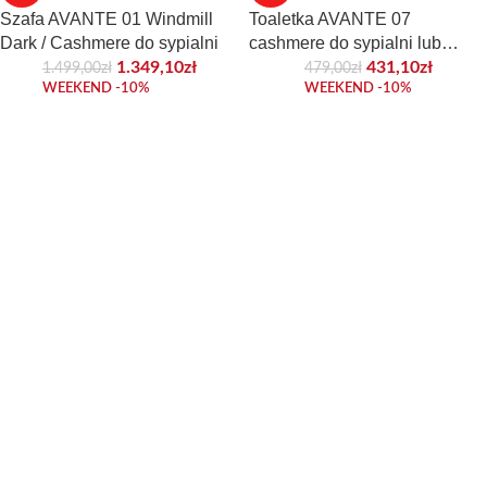
Szafa AVANTE 01 Windmill
Toaletka AVANTE 07
Dark / Cashmere do sypialni
cashmere do sypialni lub
garderoby
1.349,10
zł
431,10
zł
1.499,00
zł
479,00
zł
WEEKEND -10%
WEEKEND -10%