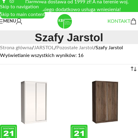
Darmowa dostawa od 1999 zł! A na terenie woj.
Skip to navigation
łódzkiego dodatkowo usługa wniesienia!
Skip to main content
KONTAKT
MENU
Szafy Jarstol
Strona główna
/
JARSTOL
/
Pozostałe Jarstol
/
Szafy Jarstol
Wyświetlanie wszystkich wyników: 16