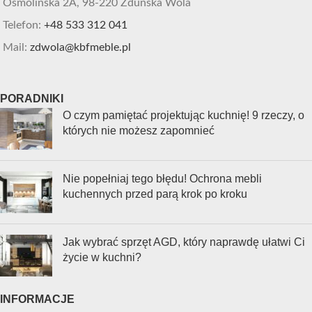
Osmolińska 2A, 98-220 Zduńska Wola
Telefon:
+48 533 312 041
Mail:
zdwola@kbfmeble.pl
PORADNIKI
O czym pamiętać projektując kuchnię! 9 rzeczy, o
których nie możesz zapomnieć
Nie popełniaj tego błędu! Ochrona mebli
kuchennych przed parą krok po kroku
Jak wybrać sprzęt AGD, który naprawdę ułatwi Ci
życie w kuchni?
INFORMACJE