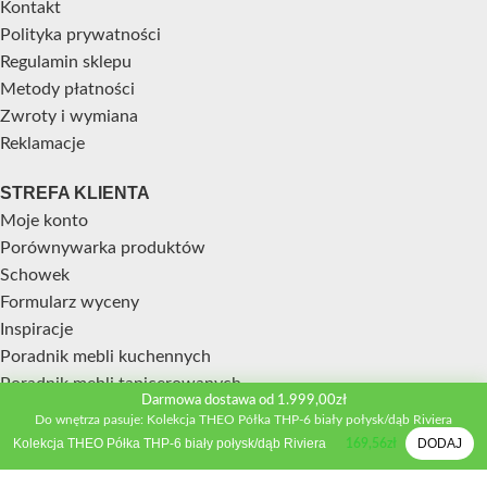
Kontakt
Polityka prywatności
Regulamin sklepu
Metody płatności
Zwroty i wymiana
Reklamacje
STREFA KLIENTA
Moje konto
Porównywarka produktów
Schowek
Formularz wyceny
Inspiracje
Poradnik mebli kuchennych
Poradnik mebli tapicerowanych
Darmowa dostawa od 1.999,00zł
KBF Meble
2022 Wszekie prawa zastrzeżone. STRONA SZYTA NA MIARĘ
-
Do wnętrza pasuje: Kolekcja THEO Półka THP-6 biały połysk/dąb Riviera
INDIGOgroup.pl
Kolekcja THEO Półka THP-6 biały połysk/dąb Riviera
DODAJ
169,56
zł