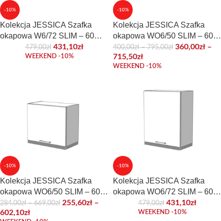
-10%
-10%
Kolekcja JESSICA Szafka
Kolekcja JESSICA Szafka
okapowa W6/72 SLIM – 60
okapowa WO6/50 SLIM – 60
cm. Front akrylowy
cm. Front akrylowy
431,10
zł
360,00
zł
–
479,00
zł
400,00
zł
–
795,00
zł
WEEKEND -10%
715,50
zł
WEEKEND -10%
-10%
-10%
Kolekcja JESSICA Szafka
Kolekcja JESSICA Szafka
okapowa WO6/50 SLIM – 60
okapowa WO6/72 SLIM – 60
cm. Front laminowany
cm. Front laminowany
255,60
zł
–
431,10
zł
284,00
zł
–
669,00
zł
479,00
zł
602,10
zł
WEEKEND -10%