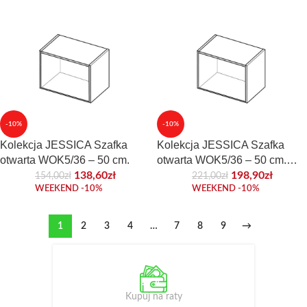
-10%
-10%
Kolekcja JESSICA Szafka
Kolekcja JESSICA Szafka
otwarta WOK5/36 – 50 cm.
otwarta WOK5/36 – 50 cm.
Front akrylowy.
138,60
zł
198,90
zł
154,00
zł
221,00
zł
WEEKEND -10%
WEEKEND -10%
1
2
3
4
…
7
8
9
→
Kupuj na raty