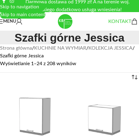
Darmowa dostawa od 1999 zł! A na terenie woj.
Skip to navigation
łódzkiego dodatkowo usługa wniesienia!
Skip to main content
KONTAKT
MENU
Szafki górne Jessica
Strona główna
/
KUCHNIE NA WYMIAR
/
KOLEKCJA JESSICA
/
Szafki górne Jessica
Wyświetlanie 1–24 z 208 wyników