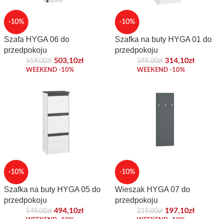
-10%
-10%
Szafa HYGA 06 do
Szafka na buty HYGA 01 do
przedpokoju
przedpokoju
503,10
zł
314,10
zł
559,00
zł
349,00
zł
WEEKEND -10%
WEEKEND -10%
-10%
-10%
Szafka na buty HYGA 05 do
Wieszak HYGA 07 do
przedpokoju
przedpokoju
494,10
zł
197,10
zł
549,00
zł
219,00
zł