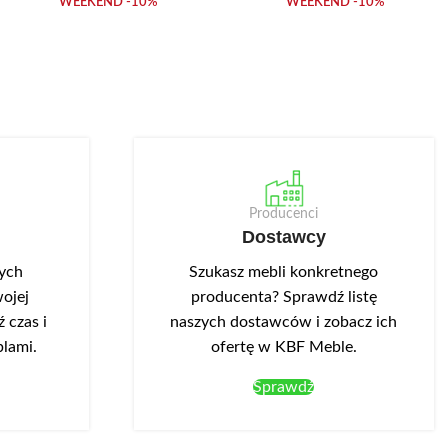
WEEKEND -10%
WEEKEND -10%
Producenci
Dostawcy
nych
Szukasz mebli konkretnego
ojej
producenta? Sprawdź listę
 czas i
naszych dostawców i zobacz ich
blami.
ofertę w KBF Meble.
Sprawdź