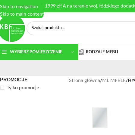
armowa dostawa od 1999 zł! A na terenie woj. łódzkiego dodat
Skip to navigation
Skip to main content
RODZAJE MEBLI
WYBIERZ POMIESZCZENIE
PROMOCJE
Strona główna
/
ML MEBLE
/
HY
Tylko promocje