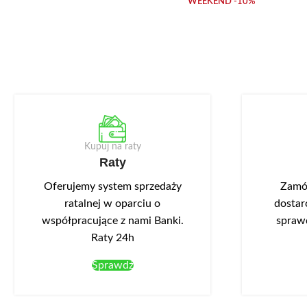
WEEKEND -10%
Kupuj na raty
Raty
Oferujemy system sprzedaży
Zamów
ratalnej w oparciu o
dostar
współpracujące z nami Banki.
spraw
Raty 24h
Sprawdź