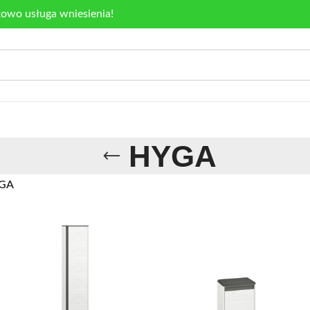
kowo usługa wniesienia!
HYGA
GA