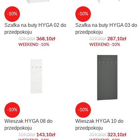
-10%
-10%
Szafka na buty HYGA 02 do
Szafka na buty HYGA 03 do
przedpokoju
przedpokoju
368,10
zł
287,10
zł
409,00
zł
319,00
zł
WEEKEND -10%
WEEKEND -10%
-10%
-10%
Wieszak HYGA 08 do
Wieszak HYGA 10 do
przedpokoju
przedpokoju
143,10
zł
323,10
zł
159,00
zł
359,00
zł