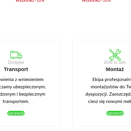
WEEKEND -10%
WEEKEND -10%
Dostawa
Zrób to sam
Transport
Montaż
ienia z wniesieniem
Ekipa profesjonal
czamy ubezpieczonym,
montażystów do Tw
dzonym i bezpiecznym
dyspozycji. Zaoszczędź
transportem.
ciesz się nowymi me
Sprawdź
Sprawdź