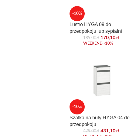
-10%
Lustro HYGA 09 do
przedpokoju lub sypialni
170,10
zł
189,00
zł
WEEKEND -10%
-10%
Szafka na buty HYGA 04 do
przedpokoju
431,10
zł
479,00
zł