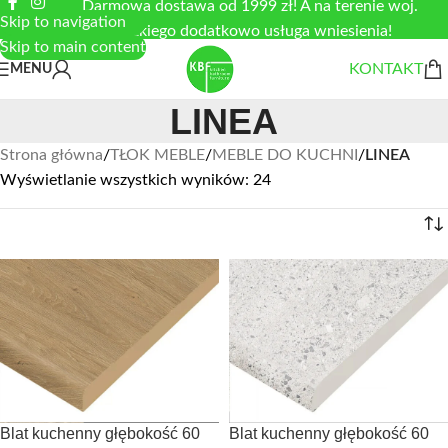
Darmowa dostawa od 1999 zł! A na terenie woj.
Skip to navigation
łódzkiego dodatkowo usługa wniesienia!
Skip to main content
KONTAKT
MENU
LINEA
Strona główna
/
TŁOK MEBLE
/
MEBLE DO KUCHNI
/
LINEA
Wyświetlanie wszystkich wyników: 24
Blat kuchenny głębokość 60
Blat kuchenny głębokość 60