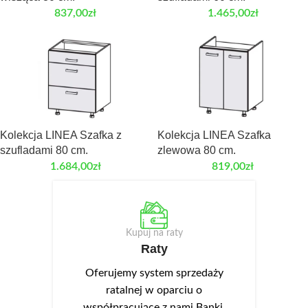
837,00
zł
1.465,00
zł
Kolekcja LINEA Szafka z
Kolekcja LINEA Szafka
szufladami 80 cm.
zlewowa 80 cm.
1.684,00
zł
819,00
zł
Kupuj na raty
Raty
Oferujemy system sprzedaży
ratalnej w oparciu o
współpracujące z nami Banki.