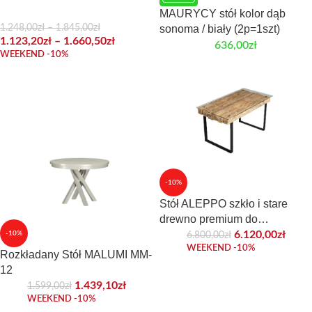
MAURYCY stół kolor dąb
1.248,00
zł
–
1.845,00
zł
sonoma / biały (2p=1szt)
1.123,20
zł
–
1.660,50
zł
636,00
zł
WEEKEND -10%
-10%
Stół ALEPPO szkło i stare
drewno premium do
eleganckiego wnętrza
6.120,00
zł
6.800,00
zł
-10%
WEEKEND -10%
Rozkładany Stół MALUMI MM-
12
1.439,10
zł
1.599,00
zł
WEEKEND -10%