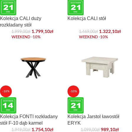
Kolekcja CALI duży
Kolekcja CALI stół
rozkładany stół
1.799,10
zł
1.322,10
zł
1.999,00
zł
1.469,00
zł
WEEKEND -10%
WEEKEND -10%
-10%
-10%
Kolekcja FONTI rozkładany
Kolekcja Jarstol ławostół
stół F-10 dąb karmel
ERYK
1.754,10
zł
989,10
zł
1.949,00
zł
1.099,00
zł