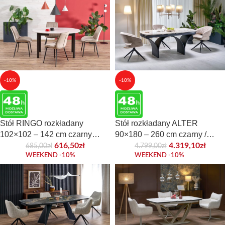
-10%
-10%
Stół RINGO rozkładany
Stół rozkładany ALTER
102×102 – 142 cm czarny
90×180 – 260 cm czarny /
MDF do jadalni
beżowy szklany blat do jadalni
616,50
zł
4.319,10
zł
685,00
zł
4.799,00
zł
WEEKEND -10%
WEEKEND -10%