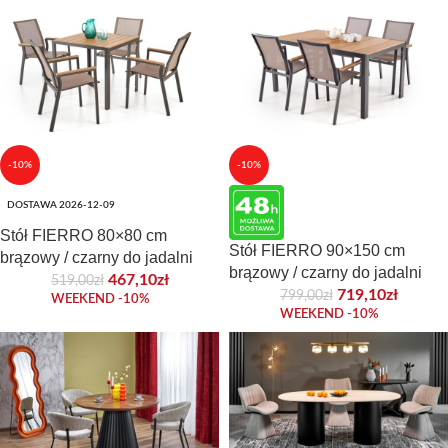
-10%
-10%
DOSTAWA 2026-12-09
Stół FIERRO 80×80 cm
Stół FIERRO 90×150 cm
brązowy / czarny do jadalni
brązowy / czarny do jadalni
467,10
zł
519,00
zł
719,10
zł
799,00
zł
WEEKEND -10%
WEEKEND -10%