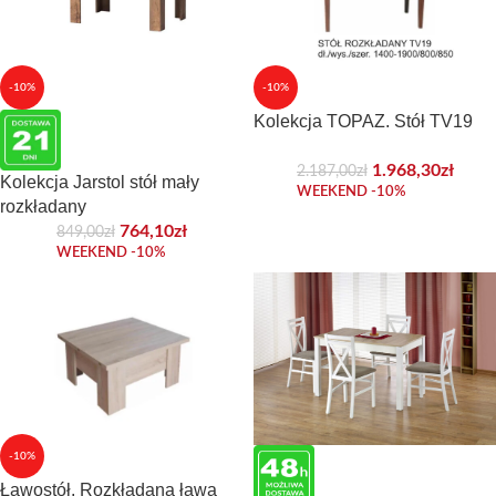
-10%
-10%
Kolekcja TOPAZ. Stół TV19
1.968,30
zł
2.187,00
zł
Kolekcja Jarstol stół mały
WEEKEND -10%
rozkładany
764,10
zł
849,00
zł
WEEKEND -10%
-10%
Ławostół. Rozkładana ława