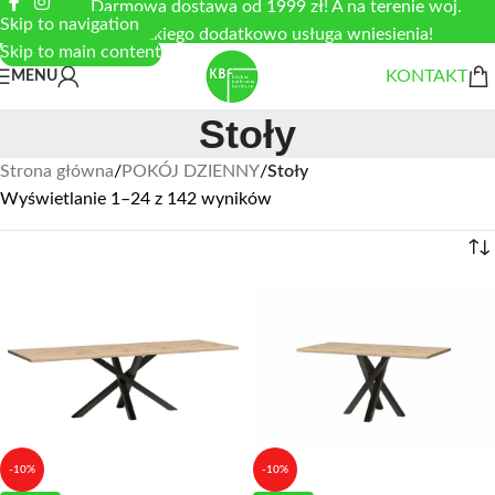
Darmowa dostawa od 1999 zł! A na terenie woj.
Skip to navigation
łódzkiego dodatkowo usługa wniesienia!
Skip to main content
KONTAKT
MENU
Stoły
Strona główna
/
POKÓJ DZIENNY
/
Stoły
Wyświetlanie 1–24 z 142 wyników
-10%
-10%