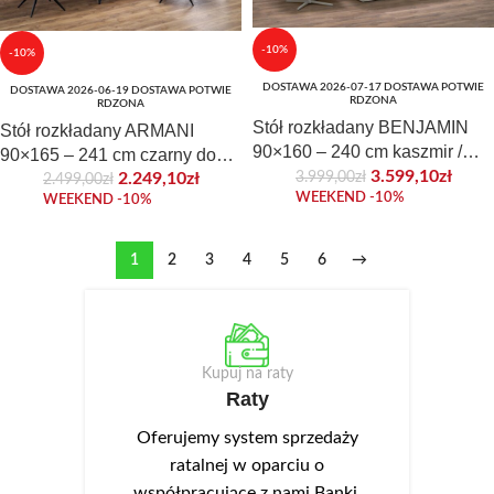
-10%
-10%
DOSTAWA 2026-07-17 DOSTAWA POTWIE
DOSTAWA 2026-06-19 DOSTAWA POTWIE
RDZONA
RDZONA
Stół rozkładany BENJAMIN
Stół rozkładany ARMANI
90×160 – 240 cm kaszmir /
90×165 – 241 cm czarny do
beżowy szklany blat do jadalni
3.599,10
zł
3.999,00
zł
jadalni
2.249,10
zł
2.499,00
zł
WEEKEND -10%
WEEKEND -10%
1
2
3
4
5
6
→
Kupuj na raty
Raty
Oferujemy system sprzedaży
ratalnej w oparciu o
współpracujące z nami Banki.