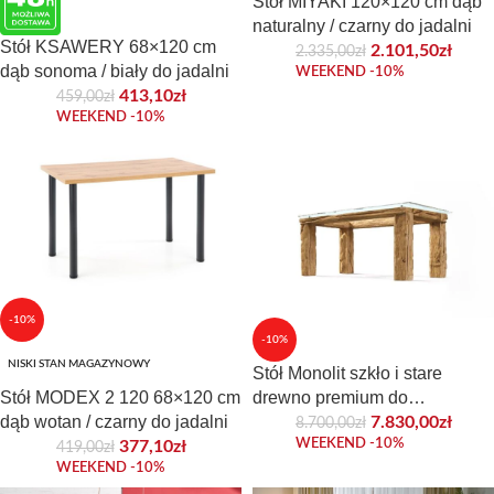
Stół MIYAKI 120×120 cm dąb
naturalny / czarny do jadalni
Stół KSAWERY 68×120 cm
2.101,50
zł
2.335,00
zł
dąb sonoma / biały do jadalni
WEEKEND -10%
413,10
zł
459,00
zł
WEEKEND -10%
-10%
-10%
NISKI STAN MAGAZYNOWY
Stół Monolit szkło i stare
Stół MODEX 2 120 68×120 cm
drewno premium do
dąb wotan / czarny do jadalni
eleganckiego wnętrza
7.830,00
zł
8.700,00
zł
WEEKEND -10%
377,10
zł
419,00
zł
WEEKEND -10%