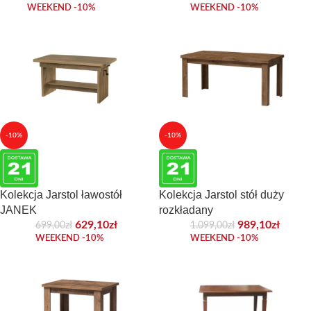
WEEKEND -10%
WEEKEND -10%
-10%
-10%
Kolekcja Jarstol ławostół
Kolekcja Jarstol stół duży
JANEK
rozkładany
629,10
zł
989,10
zł
699,00
zł
1.099,00
zł
WEEKEND -10%
WEEKEND -10%