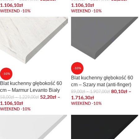
1.106,10
zł
1.106,10
zł
WEEKEND -10%
WEEKEND -10%
-10%
-10%
Blat kuchenny głębokość 60
Blat kuchenny głębokość 60
cm – Szary mat (anti-finger)
cm – Marmur Levanto Biały
80,10
zł
–
89,00
zł
–
1.907,00
zł
52,20
zł
–
58,00
zł
–
1.229,00
zł
1.716,30
zł
1.106,10
zł
WEEKEND -10%
WEEKEND -10%