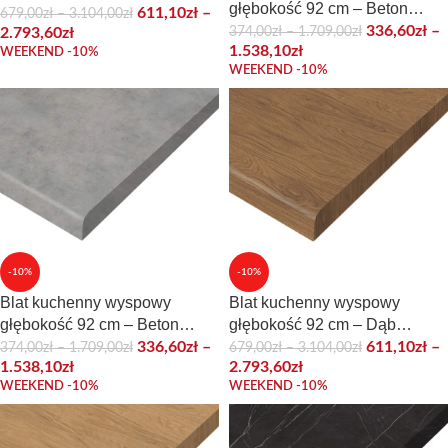
głębokość 92 cm – Beton
(anti-finger)
611,10
zł
–
679,00
zł
–
3.104,00
zł
Chicago Ciemnoszary
336,60
zł
–
374,00
zł
–
1.709,00
zł
2.793,60
zł
1.538,10
zł
WEEKEND -10%
WEEKEND -10%
-10%
-10%
Blat kuchenny wyspowy
Blat kuchenny wyspowy
głębokość 92 cm – Beton
głębokość 92 cm – Dąb
Chicago Jasnoszary
Ciemny
336,60
zł
–
611,10
zł
–
374,00
zł
–
1.709,00
zł
679,00
zł
–
3.104,00
zł
1.538,10
zł
2.793,60
zł
WEEKEND -10%
WEEKEND -10%