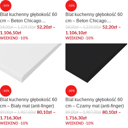
-10%
-10%
Blat kuchenny głębokość 60
Blat kuchenny głębokość 60
cm – Beton Chicago
cm – Beton Chicago
Ciemnoszary
Jasnoszary
52,20
zł
–
52,20
zł
–
58,00
zł
–
1.229,00
zł
58,00
zł
–
1.229,00
zł
1.106,10
zł
1.106,10
zł
WEEKEND -10%
WEEKEND -10%
-10%
-10%
Blat kuchenny głębokość 60
Blat kuchenny głębokość 60
cm – Biały mat (anti-finger)
cm – Czarny mat (anti-finger)
80,10
zł
–
80,10
zł
–
89,00
zł
–
1.907,00
zł
89,00
zł
–
1.907,00
zł
1.716,30
zł
1.716,30
zł
WEEKEND -10%
WEEKEND -10%