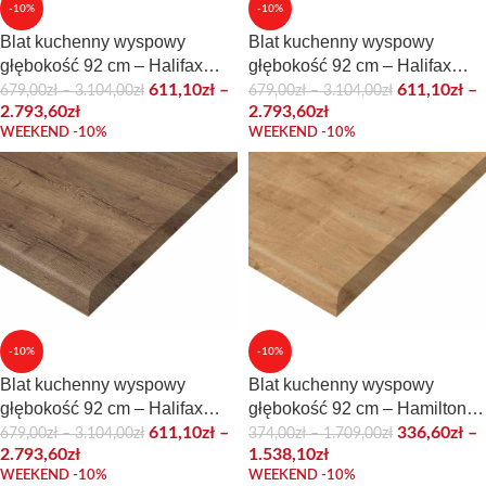
-10%
-10%
Blat kuchenny wyspowy
Blat kuchenny wyspowy
głębokość 92 cm – Halifax
głębokość 92 cm – Halifax
Cynowany
Naturalny
611,10
zł
–
611,10
zł
–
679,00
zł
–
3.104,00
zł
679,00
zł
–
3.104,00
zł
2.793,60
zł
2.793,60
zł
WEEKEND -10%
WEEKEND -10%
-10%
-10%
Blat kuchenny wyspowy
Blat kuchenny wyspowy
głębokość 92 cm – Halifax
głębokość 92 cm – Hamilton
Tabac
naturalny
611,10
zł
–
336,60
zł
–
679,00
zł
–
3.104,00
zł
374,00
zł
–
1.709,00
zł
2.793,60
zł
1.538,10
zł
WEEKEND -10%
WEEKEND -10%