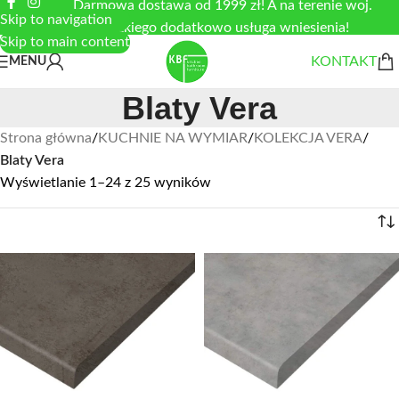
Darmowa dostawa od 1999 zł! A na terenie woj.
Skip to navigation
łódzkiego dodatkowo usługa wniesienia!
Skip to main content
KONTAKT
MENU
Blaty Vera
Strona główna
/
KUCHNIE NA WYMIAR
/
KOLEKCJA VERA
/
Blaty Vera
Wyświetlanie 1–24 z 25 wyników