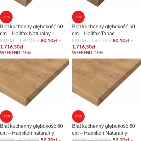
-10%
-10%
Blat kuchenny głębokość 60
Blat kuchenny głębokość 60
cm – Halifax Naturalny
cm – Halifax Tabac
80,10
zł
–
80,10
zł
–
89,00
zł
–
1.907,00
zł
89,00
zł
–
1.907,00
zł
1.716,30
zł
1.716,30
zł
WEEKEND -10%
WEEKEND -10%
-10%
-10%
Blat kuchenny głębokość 60
Blat kuchenny głębokość 60
cm – Hamilton naturalny
cm – Hamilton Naturalny
52,20
zł
–
52,20
zł
–
58,00
zł
–
1.229,00
zł
58,00
zł
–
1.229,00
zł