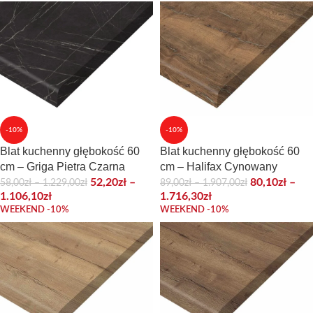
-10%
-10%
Blat kuchenny głębokość 60
Blat kuchenny głębokość 60
cm – Griga Pietra Czarna
cm – Halifax Cynowany
52,20
zł
–
80,10
zł
–
58,00
zł
–
1.229,00
zł
89,00
zł
–
1.907,00
zł
1.106,10
zł
1.716,30
zł
WEEKEND -10%
WEEKEND -10%