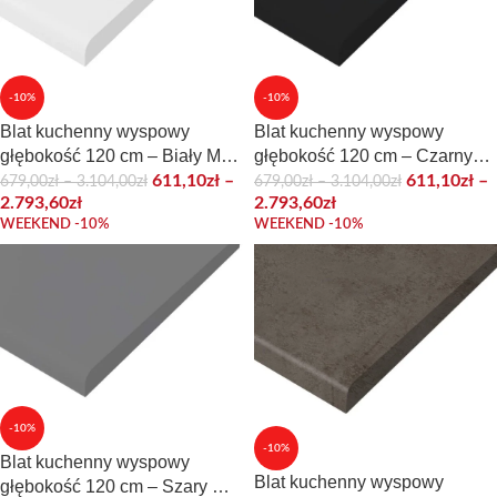
-10%
-10%
Blat kuchenny wyspowy
Blat kuchenny wyspowy
głębokość 120 cm – Biały Mat
głębokość 120 cm – Czarny
(anti-finger)
Mat (anti-finger)
611,10
zł
–
611,10
zł
–
679,00
zł
–
3.104,00
zł
679,00
zł
–
3.104,00
zł
2.793,60
zł
2.793,60
zł
WEEKEND -10%
WEEKEND -10%
-10%
-10%
Blat kuchenny wyspowy
Blat kuchenny wyspowy
głębokość 120 cm – Szary Mat