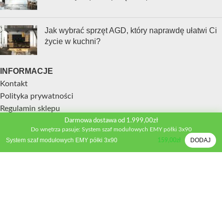
Jak wybrać sprzęt AGD, który naprawdę ułatwi Ci
życie w kuchni?
INFORMACJE
Kontakt
Polityka prywatności
Regulamin sklepu
Metody płatności
Darmowa dostawa od 1.999,00zł
Do wnętrza pasuje: System szaf modułowych EMY półki 3x90
Zwroty i wymiana
System szaf modułowych EMY półki 3x90
DODAJ
159,00
zł
Reklamacje
STREFA KLIENTA
Moje konto
Porównywarka produktów
Schowek
Formularz wyceny