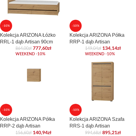
-10%
-10%
Kolekcja ARIZONA Łóżko
Kolekcja ARIZONA Półka
RRL-1 dąb Artisan 90cm
RRP-1 dąb Artisan
777,60
zł
134,14
zł
864,00
zł
149,04
zł
WEEKEND -10%
WEEKEND -10%
-10%
-10%
Kolekcja ARIZONA Półka
Kolekcja ARIZONA Szafa
RRP-2 dąb Artisan
RRS-1 dąb Artisan
140,94
zł
895,21
zł
156,60
zł
994,68
zł