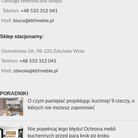
Obsługa telefoniczna sklepu
Telefon:
+48 533 312 041
Mail:
biuro@kbfmeble.pl
Sklep stacjonarny:
Osmolińska 2A, 98-220 Zduńska Wola
Telefon:
+48 533 312 041
Mail:
zdwola@kbfmeble.pl
PORADNIKI
O czym pamiętać projektując kuchnię! 9 rzeczy, o
których nie możesz zapomnieć
Nie popełniaj tego błędu! Ochrona mebli
kuchennych przed parą krok po kroku