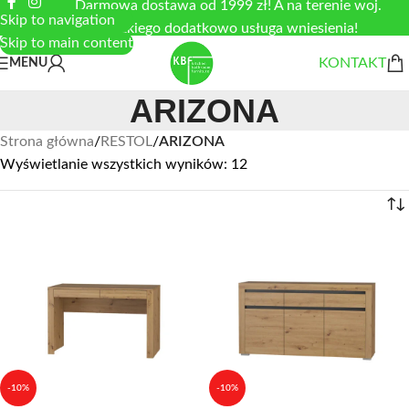
Darmowa dostawa od 1999 zł! A na terenie woj.
Skip to navigation
łódzkiego dodatkowo usługa wniesienia!
Skip to main content
KONTAKT
MENU
ARIZONA
Strona główna
/
RESTOL
/
ARIZONA
Wyświetlanie wszystkich wyników: 12
-10%
-10%