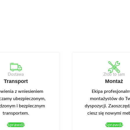
Dostawa
Zrób to sam
Transport
Montaż
ienia z wniesieniem
Ekipa profesjonal
czamy ubezpieczonym,
montażystów do Tw
dzonym i bezpiecznym
dyspozycji. Zaoszczędź
transportem.
ciesz się nowymi me
Sprawdź
Sprawdź