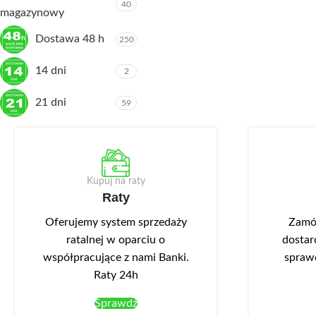
40
magazynowy
Dostawa 48 h
250
14 dni
2
21 dni
59
Kupuj na raty
Raty
Oferujemy system sprzedaży
Zamów
ratalnej w oparciu o
dostar
współpracujące z nami Banki.
spraw
Raty 24h
Sprawdź