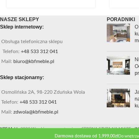
NASZE SKLEPY
PORADNIKI
Sklep internetowy:
O
ku
m
Obsługa telefoniczna sklepu
Telefon:
+48 533 312 041
Ni
Mail:
biuro@kbfmeble.pl
O
p
Sklep stacjonarny:
J
Osmolińska 2A, 98-220 Zduńska Wola
n
Telefon:
+48 533 312 041
k
Mail:
zdwola@kbfmeble.pl
KBF Meble
2022 Wszekie prawa zastrzeżone. STRONA SZYTA NA MIARĘ
- I
Darmowa dostawa od 1.999,00zł
Do wnętrza