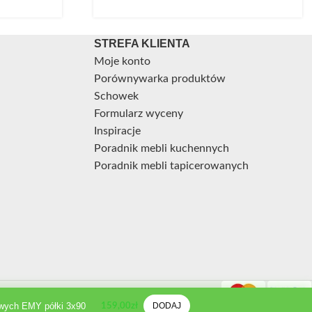
STREFA KLIENTA
Moje konto
Porównywarka produktów
Schowek
Formularz wyceny
Inspiracje
Poradnik mebli kuchennych
Poradnik mebli tapicerowanych
wych EMY półki 3x90
DODAJ
159,00
zł