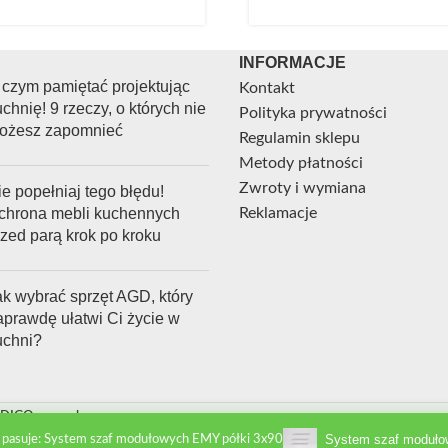
INFORMACJE
 czym pamiętać projektując
Kontakt
chnię! 9 rzeczy, o których nie
Polityka prywatności
ożesz zapomnieć
Regulamin sklepu
Metody płatności
Zwroty i wymiana
e popełniaj tego błędu!
chrona mebli kuchennych
Reklamacje
rzed parą krok po kroku
ak wybrać sprzęt AGD, który
aprawdę ułatwi Ci życie w
uchni?
NDIGOgroup.pl
System szaf moduło
 pasuje: System szaf modułowych EMY półki 3x90