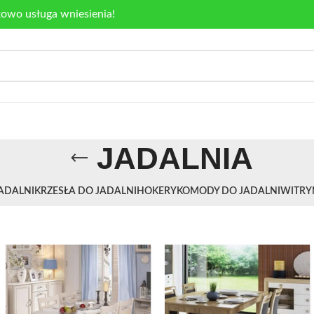
kowo usługa wniesienia!
JADALNIA
JADALNI
KRZESŁA DO JADALNI
HOKERY
KOMODY DO JADALNI
WITRY