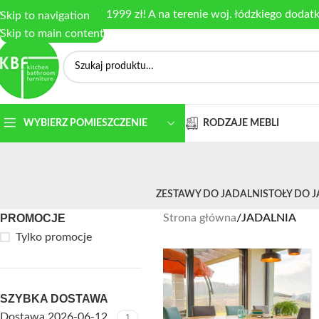
armowa dostawa od 1999 zł! A na terenie woj. łódzkiego dodat
Skip to navigation
Skip to main content
RODZAJE MEBLI
WYBIERZ POMIESZCZENIE
ZESTAWY DO JADALNI
STOŁY DO 
PROMOCJE
Strona główna
/
JADALNIA
Tylko promocje
SZYBKA DOSTAWA
Dostawa 2026-06-12
1