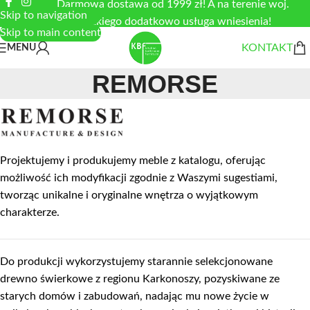
Darmowa dostawa od 1999 zł! A na terenie woj.
Skip to navigation
łódzkiego dodatkowo usługa wniesienia!
Skip to main content
KONTAKT
MENU
REMORSE
Projektujemy i produkujemy meble z katalogu, oferując
możliwość ich modyfikacji zgodnie z Waszymi sugestiami,
tworząc unikalne i oryginalne wnętrza o wyjątkowym
charakterze.
Do produkcji wykorzystujemy starannie selekcjonowane
drewno świerkowe z regionu Karkonoszy, pozyskiwane ze
starych domów i zabudowań, nadając mu nowe życie w