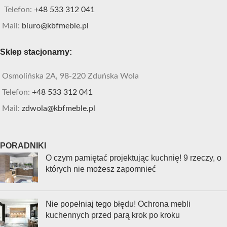
Telefon:
+48 533 312 041
Mail:
biuro@kbfmeble.pl
Sklep stacjonarny:
Osmolińska 2A, 98-220 Zduńska Wola
Telefon:
+48 533 312 041
Mail:
zdwola@kbfmeble.pl
PORADNIKI
O czym pamiętać projektując kuchnię! 9 rzeczy, o
których nie możesz zapomnieć
Nie popełniaj tego błędu! Ochrona mebli
kuchennych przed parą krok po kroku