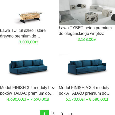
Ława TYBET beton premium
Ława TUTSI szkło i stare
do eleganckiego wnętrza
drewno premium do
3.168,00
zł
eleganckiego wnętrza
3.300,00
zł
Moduł FINISH 3-4 moduły bez
Moduł FINISH A 3-4 moduły
boków TADAO premium do
bok A TADAO premium do
konfiguracji mebla
konfiguracji mebla
4.680,00
zł
–
7.690,00
zł
5.570,00
zł
–
8.580,00
zł
1
2
3
→