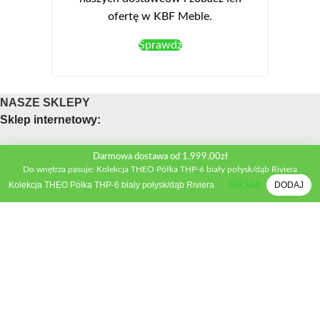
ofertę w KBF Meble.
Sprawdź
NASZE SKLEPY
Sklep internetowy:
Obsługa telefoniczna sklepu
Darmowa dostawa od 1.999,00zł
Do wnętrza pasuje: Kolekcja THEO Półka THP-6 biały połysk/dąb Riviera
Telefon:
+48 533 312 041
Kolekcja THEO Półka THP-6 biały połysk/dąb Riviera
DODAJ
169,56
zł
Mail:
biuro@kbfmeble.pl
Sklep stacjonarny:
Osmolińska 2A, 98-220 Zduńska Wola
Telefon:
+48 533 312 041
Mail:
zdwola@kbfmeble.pl