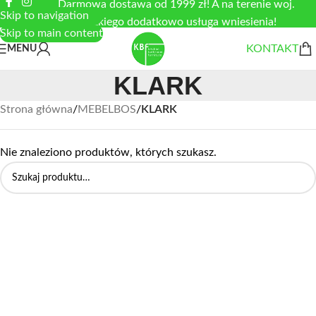
Darmowa dostawa od 1999 zł! A na terenie woj.
Skip to navigation
łódzkiego dodatkowo usługa wniesienia!
Skip to main content
KONTAKT
MENU
KLARK
Strona główna
/
MEBELBOS
/
KLARK
Nie znaleziono produktów, których szukasz.