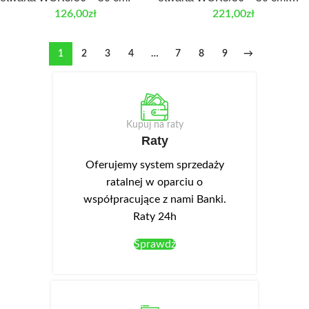
Front laminowany
126,00
zł
221,00
zł
1
2
3
4
…
7
8
9
→
Kupuj na raty
Raty
Oferujemy system sprzedaży
ratalnej w oparciu o
współpracujące z nami Banki.
Raty 24h
Sprawdź