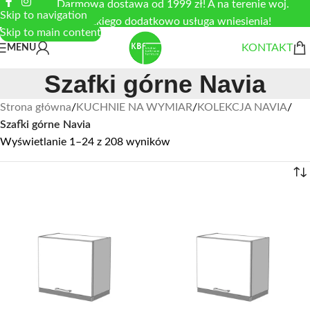
Darmowa dostawa od 1999 zł! A na terenie woj.
Skip to navigation
łódzkiego dodatkowo usługa wniesienia!
Skip to main content
KONTAKT
MENU
Szafki górne Navia
Strona główna
/
KUCHNIE NA WYMIAR
/
KOLEKCJA NAVIA
/
Szafki górne Navia
Wyświetlanie 1–24 z 208 wyników