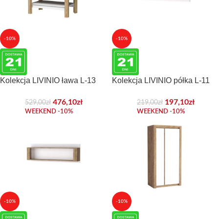
-10%
-10%
Kolekcja LIVINIO ława L-13
Kolekcja LIVINIO półka L-11
476,10
zł
197,10
zł
529,00
zł
219,00
zł
WEEKEND -10%
WEEKEND -10%
-10%
-10%