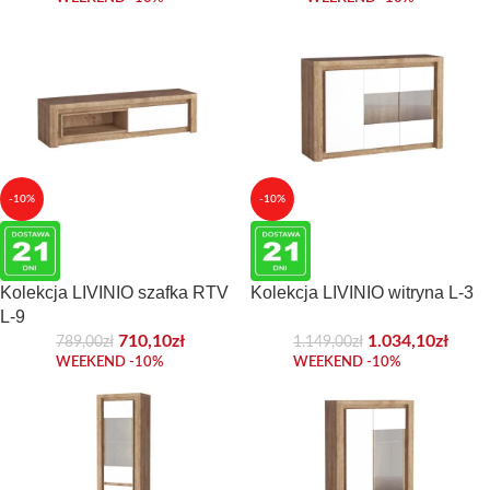
-10%
-10%
Kolekcja LIVINIO szafka RTV
Kolekcja LIVINIO witryna L-3
L-9
710,10
zł
1.034,10
zł
789,00
zł
1.149,00
zł
WEEKEND -10%
WEEKEND -10%