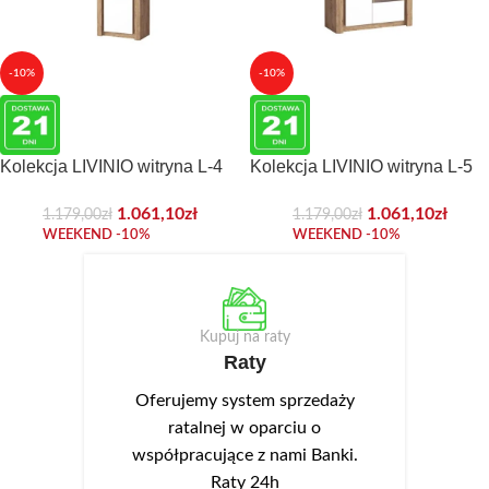
-10%
-10%
Kolekcja LIVINIO witryna L-4
Kolekcja LIVINIO witryna L-5
1.061,10
zł
1.061,10
zł
1.179,00
zł
1.179,00
zł
WEEKEND -10%
WEEKEND -10%
Kupuj na raty
Raty
Oferujemy system sprzedaży
ratalnej w oparciu o
współpracujące z nami Banki.
Raty 24h