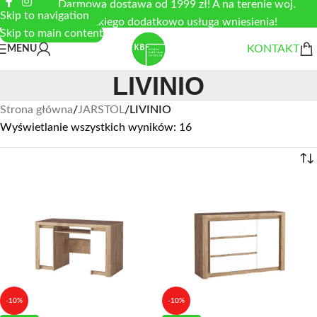
Darmowa dostawa od 1999 zł! A na terenie woj.
Skip to navigation
łódzkiego dodatkowo usługa wniesienia!
Skip to main content
KONTAKT
MENU
LIVINIO
Strona główna
/
JARSTOL
/
LIVINIO
Wyświetlanie wszystkich wyników: 16
-10%
-10%