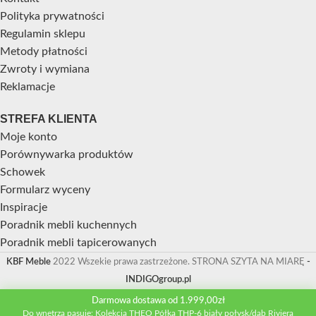
Polityka prywatności
Regulamin sklepu
Metody płatności
Zwroty i wymiana
Reklamacje
STREFA KLIENTA
Moje konto
Porównywarka produktów
Schowek
Formularz wyceny
Inspiracje
Poradnik mebli kuchennych
Poradnik mebli tapicerowanych
KBF Meble
2022 Wszekie prawa zastrzeżone. STRONA SZYTA NA MIARĘ
-
INDIGOgroup.pl
Darmowa dostawa od 1.999,00zł
Do wnętrza pasuje: Kolekcja THEO Półka THP-6 biały połysk/dąb Riviera