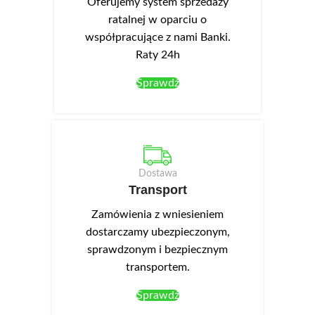
Oferujemy system sprzedaży
lub przyjdź i uzgodnij szczegóły
ratalnej w oparciu o
projektu.
współpracujące z nami Banki.
*za wizualizację pobierana jest kaucja w wysokości 150 zł,
Raty 24h
która zostanie odliczona od ceny zamówionej kuchni;
szczegóły w regulaminie
Sprawdź
Dostawa
Transport
Zamówienia z wniesieniem
dostarczamy ubezpieczonym,
sprawdzonym i bezpiecznym
transportem.
Sprawdź