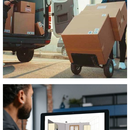
- Darmowa dostawa na terenie całego
KRAJU przy zakupie na kwotę
powyżej 1999 zł.
- Specjalna oferta dla klientów z woj.
łódzkiego przy zakupach na kwotę