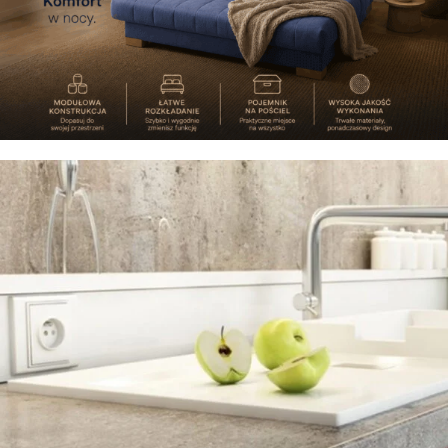
Poznaj modułową wersalkę
AGA
Sosnowe; Bukowe; Dębowe;
Zobacz dostępne meble