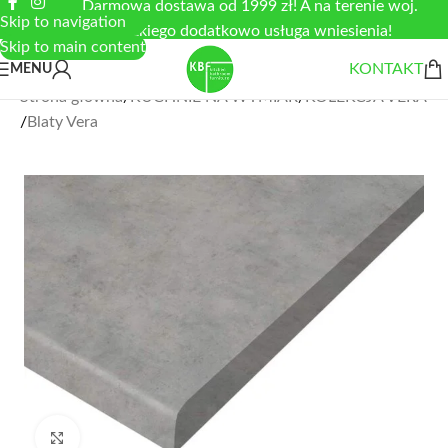
Darmowa dostawa od 1999 zł! A na terenie woj.
Skip to navigation
łódzkiego dodatkowo usługa wniesienia!
Skip to main content
KONTAKT
MENU
Strona główna
/
KUCHNIE NA WYMIAR
/
KOLEKCJA VERA
/
Blaty Vera
Zobacz duże zdjęcie