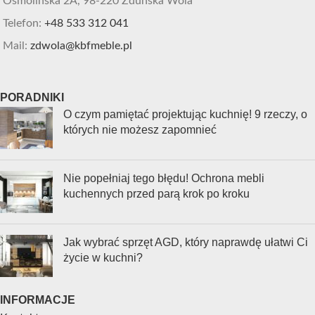
Osmolińska 2A, 98-220 Zduńska Wola
Telefon:
+48 533 312 041
Mail:
zdwola@kbfmeble.pl
PORADNIKI
O czym pamiętać projektując kuchnię! 9 rzeczy, o
których nie możesz zapomnieć
Nie popełniaj tego błędu! Ochrona mebli
kuchennych przed parą krok po kroku
Jak wybrać sprzęt AGD, który naprawdę ułatwi Ci
życie w kuchni?
INFORMACJE