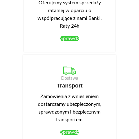
front akrylowy. Szafka wyspowa
elementem kolekcji Campari.
Oferujemy system sprzedaży
z szufladami DSW 6/3.
ratalnej w oparciu o
współpracujące z nami Banki.
Raty 24h
Sprawdź
Dostawa
Transport
Zamówienia z wniesieniem
dostarczamy ubezpieczonym,
sprawdzonym i bezpiecznym
transportem.
Sprawdź