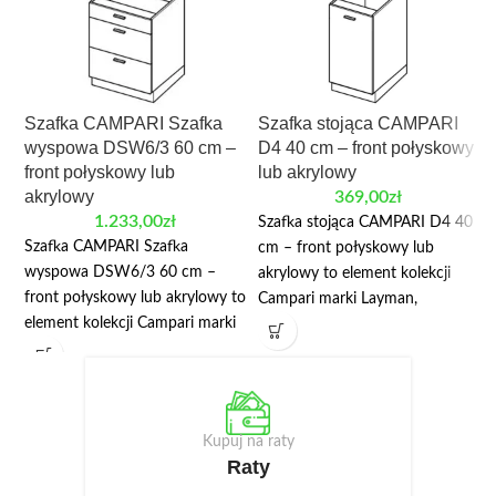
Szafka CAMPARI Szafka
Szafka stojąca CAMPARI
wyspowa DSW6/3 60 cm –
D4 40 cm – front połyskowy
front połyskowy lub
lub akrylowy
akrylowy
369,00
zł
1.233,00
zł
Szafka stojąca CAMPARI D4 40
Szafka CAMPARI Szafka
cm – front połyskowy lub
wyspowa DSW6/3 60 cm –
akrylowy to element kolekcji
front połyskowy lub akrylowy to
Campari marki Layman,
element kolekcji Campari marki
przeznaczony do modułowej
Layman, przeznaczony do
zabudowy kuchni. Najważniejsze
modułowej zabudowy kuchni.
wymiary: szerokość 40 cm,
Najważniejsze wymiary:
wysokość 82/87 cm. W danych
szerokość 60 cm, wysokość
produktu wskazano: płyta
Kupuj na raty
82/87 cm. W danych produktu
laminowana, front akrylowy.
Raty
wskazano: płyta laminowana,
Mała szafka dolna D4 jest