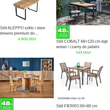
Stół ALEPPO szkło i stare
drewno premium do
eleganckiego wnętrza
6.800,00
zł
Stół COBALT 68×120 cm dąb
wotan / czarny do jadalni
549,00
zł
DOSTAWA 2026-12-09
Stół FIERRO 80×80 cm