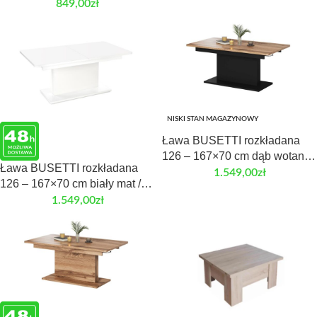
849,00
zł
NISKI STAN MAGAZYNOWY
Ława BUSETTI rozkładana
126 – 167×70 cm dąb wotan /
Ława BUSETTI rozkładana
czarny do salonu
1.549,00
zł
126 – 167×70 cm biały mat /
biały do salonu
1.549,00
zł