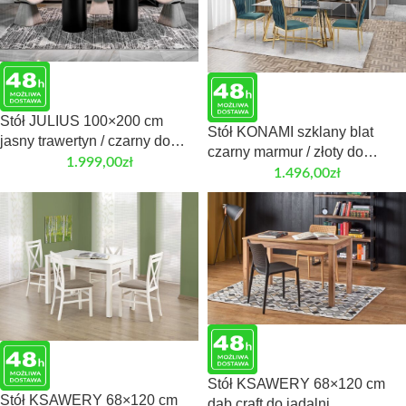
Stół JULIUS 100×200 cm
Stół KONAMI szklany blat
jasny trawertyn / czarny do
czarny marmur / złoty do
jadalni
1.999,00
zł
jadalni
1.496,00
zł
Stół KSAWERY 68×120 cm
Stół KSAWERY 68×120 cm
dąb craft do jadalni