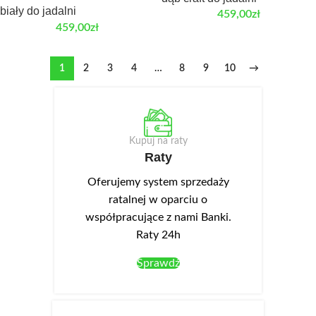
biały do jadalni
459,00
zł
459,00
zł
1
2
3
4
…
8
9
10
→
Kupuj na raty
Raty
Oferujemy system sprzedaży
ratalnej w oparciu o
współpracujące z nami Banki.
Raty 24h
Sprawdź