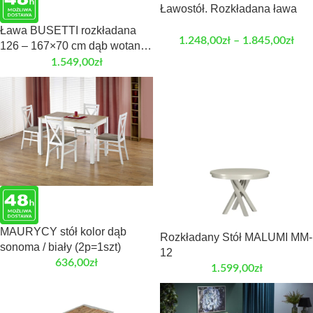
Ławostół. Rozkładana ława
Ława BUSETTI rozkładana
1.248,00
zł
–
1.845,00
zł
126 – 167×70 cm dąb wotan
do salonu
1.549,00
zł
MAURYCY stół kolor dąb
Rozkładany Stół MALUMI MM-
sonoma / biały (2p=1szt)
12
636,00
zł
1.599,00
zł