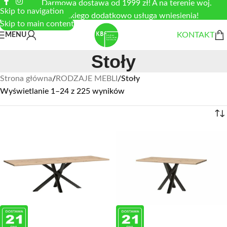
Darmowa dostawa od 1999 zł! A na terenie woj.
Skip to navigation
łódzkiego dodatkowo usługa wniesienia!
Skip to main content
KONTAKT
MENU
Stoły
Strona główna
/
RODZAJE MEBLI
/
Stoły
Wyświetlanie 1–24 z 225 wyników