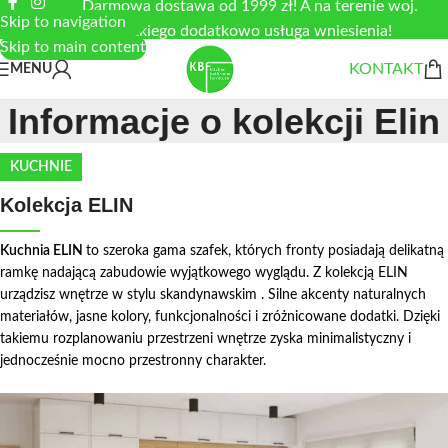
Darmowa dostawa od 1999 zł! A na terenie woj.
Skip to navigation
łódzkiego dodatkowo usługa wniesienia!
Skip to main content
KONTAKT
MENU
Informacje o kolekcji Elin
KUCHNIE
Kolekcja ELIN
Kuchnia ELIN
to szeroka gama szafek, których fronty posiadają delikatną
ramkę nadającą zabudowie wyjątkowego wyglądu. Z kolekcją ELIN
urządzisz wnętrze w stylu skandynawskim . Silne akcenty naturalnych
materiałów, jasne kolory, funkcjonalności i zróżnicowane dodatki. Dzięki
takiemu rozplanowaniu przestrzeni wnętrze zyska minimalistyczny i
jednocześnie mocno przestronny charakter.