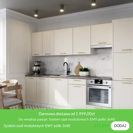
Darmowa dostawa od 1.999,00zł
Do wnętrza pasuje: System szaf modułowych EMY półki 3x90
System szaf modułowych EMY półki 3x90
DODAJ
159,00
zł