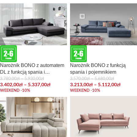
Narożnik BONO z automatem
Narożnik BONO z funkcją
DL z funkcją spania i
spania i pojemnikiem
pojemnikiem
3.780,00
zł
–
5.930,00
zł
3.570,00
zł
–
5.680,00
zł
3.402,00
zł
–
5.337,00
zł
3.213,00
zł
–
5.112,00
zł
WEEKEND -10%
WEEKEND -10%