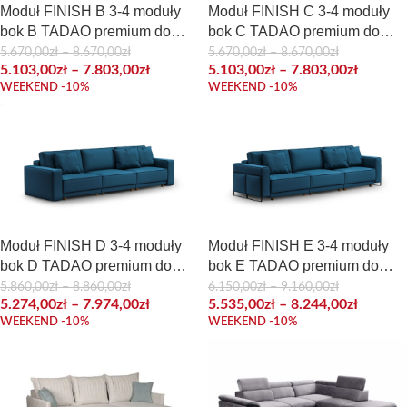
Moduł FINISH B 3-4 moduły
Moduł FINISH C 3-4 moduły
bok B TADAO premium do
bok C TADAO premium do
konfiguracji mebla
konfiguracji mebla
5.670,00
zł
–
8.670,00
zł
5.670,00
zł
–
8.670,00
zł
5.103,00
zł
–
7.803,00
zł
5.103,00
zł
–
7.803,00
zł
WEEKEND -10%
WEEKEND -10%
Moduł FINISH D 3-4 moduły
Moduł FINISH E 3-4 moduły
bok D TADAO premium do
bok E TADAO premium do
konfiguracji mebla
konfiguracji mebla
5.860,00
zł
–
8.860,00
zł
6.150,00
zł
–
9.160,00
zł
5.274,00
zł
–
7.974,00
zł
5.535,00
zł
–
8.244,00
zł
WEEKEND -10%
WEEKEND -10%