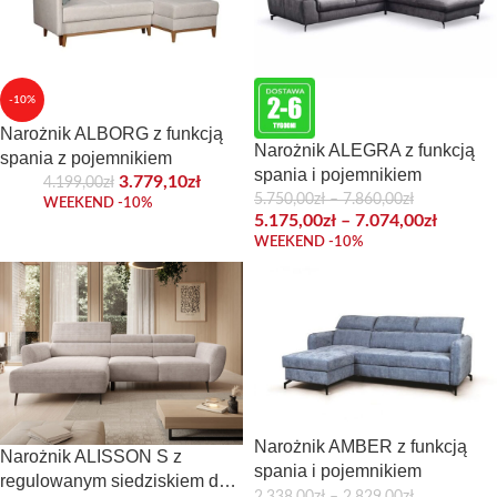
-10%
Narożnik ALBORG z funkcją
Narożnik ALEGRA z funkcją
spania z pojemnikiem
spania i pojemnikiem
3.779,10
zł
4.199,00
zł
5.750,00
zł
–
7.860,00
zł
WEEKEND -10%
5.175,00
zł
–
7.074,00
zł
WEEKEND -10%
Narożnik AMBER z funkcją
Narożnik ALISSON S z
spania i pojemnikiem
regulowanym siedziskiem do
2.338,00
zł
–
2.829,00
zł