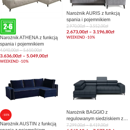
Narożnik AURIS z funkcją
spania i pojemnikiem
2.970,00
zł
–
3.552,00
zł
2.673,00
zł
–
3.196,80
zł
Narożnik ATHENA z funkcją
WEEKEND -10%
spania i pojemnikiem
4.040,00
zł
–
5.610,00
zł
3.636,00
zł
–
5.049,00
zł
WEEKEND -10%
Narożnik BAGGIO z
-10%
regulowanym siedziskiem z
Narożnik AUSTIN z funkcją
funkcją spania i pojemnikiem
7.299,00
zł
–
8.419,00
zł