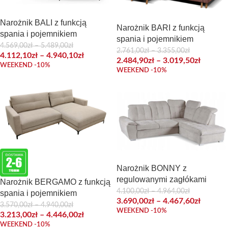
Narożnik BALI z funkcją
Narożnik BARI z funkcją
spania i pojemnikiem
spania i pojemnikiem
4.569,00
zł
–
5.489,00
zł
2.761,00
zł
–
3.355,00
zł
4.112,10
zł
–
4.940,10
zł
2.484,90
zł
–
3.019,50
zł
WEEKEND -10%
WEEKEND -10%
Narożnik BONNY z
regulowanymi zagłókami
Narożnik BERGAMO z funkcją
4.100,00
zł
–
4.964,00
zł
spania i pojemnikiem
3.690,00
zł
–
4.467,60
zł
3.570,00
zł
–
4.940,00
zł
WEEKEND -10%
3.213,00
zł
–
4.446,00
zł
WEEKEND -10%