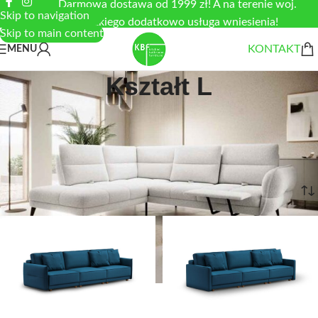
Darmowa dostawa od 1999 zł! A na terenie woj.
Skip to navigation
łódzkiego dodatkowo usługa wniesienia!
Skip to main content
KONTAKT
MENU
Kształt L
Narożniki do salonu- kształt L
Strona główna
/
POKÓJ DZIENNY
/
Narożniki
/
Kształt L
Wyświetlanie 1–24 z 195 wyników