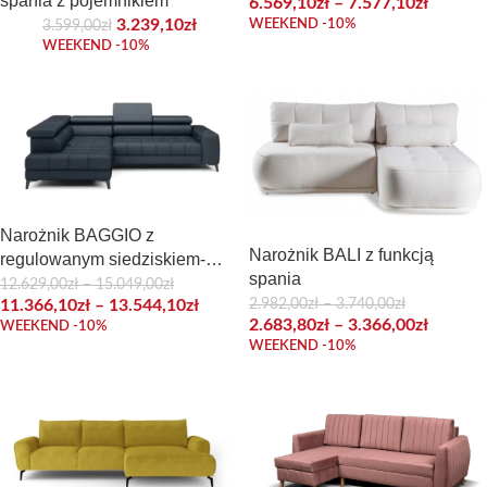
spania z pojemnikiem
6.569,10
zł
–
7.577,10
zł
3.239,10
zł
WEEKEND -10%
3.599,00
zł
WEEKEND -10%
Narożnik BAGGIO z
Narożnik BALI z funkcją
regulowanym siedziskiem-
spania
skóra naturalna z funkcją
12.629,00
zł
–
15.049,00
zł
2.982,00
zł
–
3.740,00
zł
11.366,10
zł
–
13.544,10
zł
spania i pojemnikiem
2.683,80
zł
–
3.366,00
zł
WEEKEND -10%
WEEKEND -10%