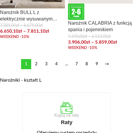
Narożnik BULL L z
elektrycznie wysuwanym
Narożnik CALABRIA z funkcją
siedziskiem do salonu
7.389,00
zł
–
8.679,00
zł
spania i pojemnikiem
6.650,10
zł
–
7.811,10
zł
4.340,00
zł
–
6.510,00
zł
WEEKEND -10%
3.906,00
zł
–
5.859,00
zł
WEEKEND -10%
1
2
3
4
…
7
8
9
→
Narożniki - kształt L
Kupuj na raty
Raty
Oferujemy system sprzedaży