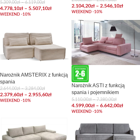
salonu
5.309,00
zł
–
6.119,00
zł
2.104,20
zł
–
2.546,10
zł
4.778,10
zł
–
5.507,10
zł
WEEKEND -10%
WEEKEND -10%
Narożnik AMSTERIX z funkcją
spania
Narożnik ASTI z funkcją
2.644,00
zł
–
3.284,00
zł
spania i pojemnikiem
2.379,60
zł
–
2.955,60
zł
5.110,00
zł
–
7.380,00
zł
WEEKEND -10%
4.599,00
zł
–
6.642,00
zł
WEEKEND -10%