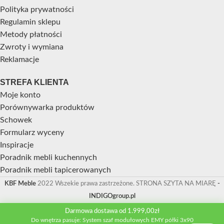
Polityka prywatności
Regulamin sklepu
Metody płatności
Zwroty i wymiana
Reklamacje
STREFA KLIENTA
Moje konto
Porównywarka produktów
Schowek
Formularz wyceny
Inspiracje
Poradnik mebli kuchennych
Poradnik mebli tapicerowanych
KBF Meble
2022 Wszekie prawa zastrzeżone. STRONA SZYTA NA MIARĘ
-
INDIGOgroup.pl
Darmowa dostawa od 1.999,00zł
Do wnętrza pasuje: System szaf modułowych EMY półki 3x90