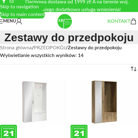
Darmowa dostawa od 1999 zł! A na terenie woj.
Skip to navigation
łódzkiego dodatkowo usługa wniesienia!
Skip to main content
KONTAKT
MENU
Zestawy do przedpokoju
Strona główna
/
PRZEDPOKÓJ
/
Zestawy do przedpokoju
Wyświetlanie wszystkich wyników: 14