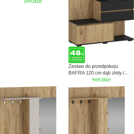
599,00
zł
Zestaw do przedpokoju
BAFRA 120 cm dąb złoty /
czarny do przedpokoju
969,00
zł