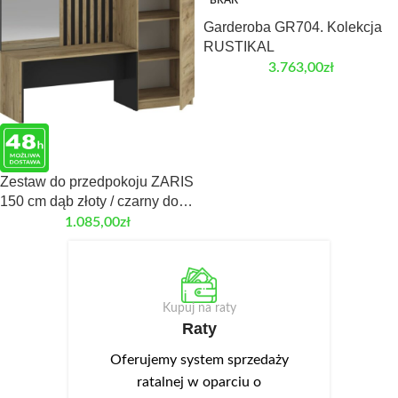
BRAK
Garderoba GR704. Kolekcja
RUSTIKAL
3.763,00
zł
Zestaw do przedpokoju ZARIS
150 cm dąb złoty / czarny do
przedpokoju
1.085,00
zł
Kupuj na raty
Raty
Oferujemy system sprzedaży
ratalnej w oparciu o