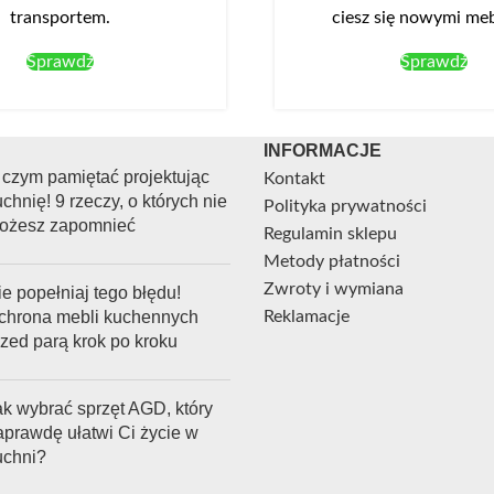
transportem.
ciesz się nowymi me
Sprawdź
Sprawdź
INFORMACJE
 czym pamiętać projektując
Kontakt
chnię! 9 rzeczy, o których nie
Polityka prywatności
ożesz zapomnieć
Regulamin sklepu
Metody płatności
Zwroty i wymiana
e popełniaj tego błędu!
chrona mebli kuchennych
Reklamacje
rzed parą krok po kroku
ak wybrać sprzęt AGD, który
aprawdę ułatwi Ci życie w
uchni?