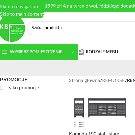
armowa dostawa od 1999 zł! A na terenie woj. łódzkiego dodat
Skip to navigation
Skip to main content
RODZAJE MEBLI
WYBIERZ POMIESZCZENIE
PROMOCJE
Strona główna
/
REMORSE
/
RE
Tylko promocje
Komoda 190 stal i stare