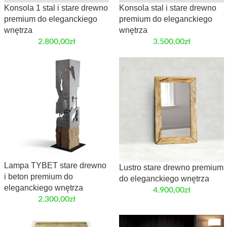
Konsola 1 stal i stare drewno
Konsola stal i stare drewno
premium do eleganckiego
premium do eleganckiego
wnętrza
wnętrza
2.800,00
zł
3.500,00
zł
Lampa TYBET stare drewno
Lustro stare drewno premium
i beton premium do
do eleganckiego wnętrza
eleganckiego wnętrza
4.900,00
zł
2.300,00
zł