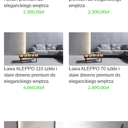
eleganckiego wnętrza
wnętrza
2.300,00
zł
2.300,00
zł
Ława ALEPPO 110 szkło i
Ława ALEPPO 70 szkło i
stare drewno premium do
stare drewno premium do
eleganckiego wnętrza
eleganckiego wnętrza
4.060,00
zł
2.890,00
zł