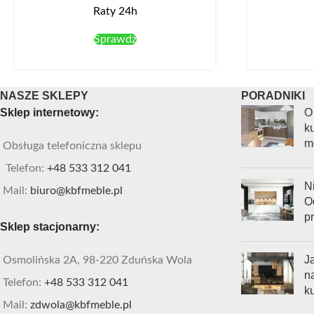
Raty 24h
Sprawdź
NASZE SKLEPY
PORADNIKI
Sklep internetowy:
O
ku
m
Obsługa telefoniczna sklepu
Telefon:
+48 533 312 041
Ni
Mail:
biuro@kbfmeble.pl
O
p
Sklep stacjonarny:
J
Osmolińska 2A, 98-220 Zduńska Wola
n
Telefon:
+48 533 312 041
k
Mail:
zdwola@kbfmeble.pl