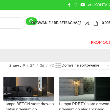
KONTAK
FAQS
LOGOWANIE / REJESTRACJA
0,00
PROMOCJ
Show
9
24
36
72
Lampa BETON stare drewno
Lampa PRĘTY stare drewno
i beton premium do
premium do eleganckiego