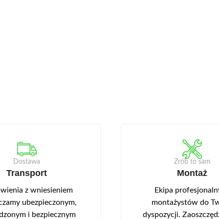
Dostawa
Zrób to sam
Transport
Montaż
ienia z wniesieniem
Ekipa profesjonal
czamy ubezpieczonym,
montażystów do Tw
dzonym i bezpiecznym
dyspozycji. Zaoszczędź