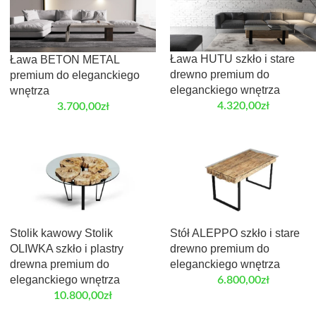
Ława HUTU szkło i stare
Ława BETON METAL
drewno premium do
premium do eleganckiego
eleganckiego wnętrza
wnętrza
4.320,00
zł
3.700,00
zł
Stolik kawowy Stolik
Stół ALEPPO szkło i stare
OLIWKA szkło i plastry
drewno premium do
drewna premium do
eleganckiego wnętrza
eleganckiego wnętrza
6.800,00
zł
10.800,00
zł