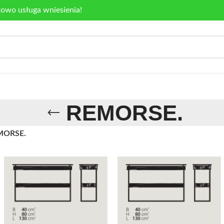
kowo usługa wniesienia!
REMORSE.
MORSE.