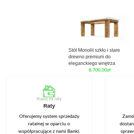
Stół Monolit szkło i stare
drewno premium do
eleganckiego wnętrza
8.700,00
zł
Kupuj na raty
Raty
Oferujemy system sprzedaży
Zamów
ratalnej w oparciu o
dostar
współpracujące z nami Banki.
spraw