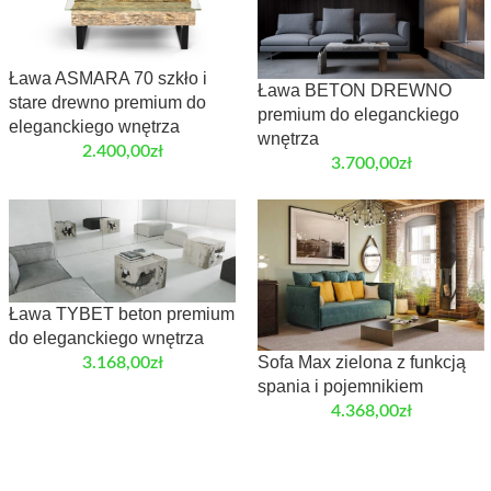
Ława ASMARA 70 szkło i
Ława BETON DREWNO
stare drewno premium do
premium do eleganckiego
eleganckiego wnętrza
wnętrza
2.400,00
zł
3.700,00
zł
Ława TYBET beton premium
do eleganckiego wnętrza
Sofa Max zielona z funkcją
3.168,00
zł
spania i pojemnikiem
4.368,00
zł