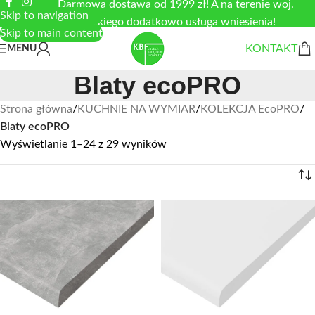
Darmowa dostawa od 1999 zł! A na terenie woj.
Skip to navigation
łódzkiego dodatkowo usługa wniesienia!
Skip to main content
KONTAKT
MENU
Blaty ecoPRO
Strona główna
/
KUCHNIE NA WYMIAR
/
KOLEKCJA EcoPRO
/
Blaty ecoPRO
Wyświetlanie 1–24 z 29 wyników