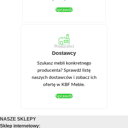
Sprawdź
Producenci
Dostawcy
Szukasz mebli konkretnego
producenta? Sprawdź listę
naszych dostawców i zobacz ich
ofertę w KBF Meble.
Sprawdź
NASZE SKLEPY
Sklep internetowy: