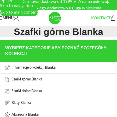
Darmowa dostawa od 1999 zł! A na terenie woj.
Skip to navigation
łódzkiego dodatkowo usługa wniesienia!
Skip to main content
KONTAKT
MENU
Szafki górne Blanka
WYBIERZ KATEGORIĘ ABY POZNAĆ SZCZEGÓŁY
KOLEKCJI
Informacje o kolekcji Blanka
Szafki górne Blanka
Szafki dolne Blanka
Blaty Blanka
Akcesoria Blanka