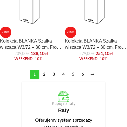
-10%
-10%
Kolekcja BLANKA Szafka
Kolekcja BLANKA Szafka
wisząca W3/72 – 30 cm. Front
wisząca W3/72 – 30 cm. Front
laminowany.
połyskowy lub akrylowy.
188,10
zł
251,10
zł
209,00
zł
279,00
zł
WEEKEND -10%
WEEKEND -10%
1
2
3
4
5
6
→
Kupuj na raty
Raty
Oferujemy system sprzedaży