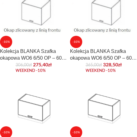
-10%
-10%
Kolekcja BLANKA Szafka
Kolekcja BLANKA Szafka
okapowa WO6 6/50 OP – 60
okapowa WO6 6/50 OP – 60
cm. Front laminowany.
cm. Front połyskowy lub
275,40
zł
328,50
zł
306,00
zł
365,00
zł
WEEKEND -10%
WEEKEND -10%
akrylowy.
-10%
-10%