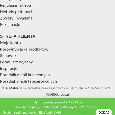
Regulamin sklepu
Metody płatności
Zwroty i wymiana
Reklamacje
STREFA KLIENTA
Moje konto
Porównywarka produktów
Schowek
Formularz wyceny
Inspiracje
Poradnik mebli kuchennych
Poradnik mebli tapicerowanych
KBF Meble
2022 Wszekie prawa zastrzeżone. STRONA SZYTA NA MIARĘ
-
INDIGOgroup.pl
Darmowa dostawa od 1.999,00zł
Do wnętrza pasuje: System szaf modułowych EMY półki 3x90
System szaf modułowych EMY półki 3x90
DODAJ
159,00
zł