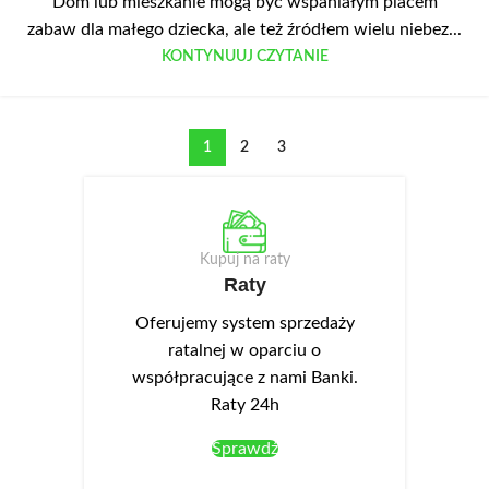
Dom lub mieszkanie mogą być wspaniałym placem
zabaw dla małego dziecka, ale też źródłem wielu niebez...
KONTYNUUJ CZYTANIE
1
2
3
Kupuj na raty
Raty
Oferujemy system sprzedaży
ratalnej w oparciu o
współpracujące z nami Banki.
Raty 24h
Sprawdź