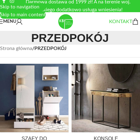
Darmowa dostawa od 1999 zł! A na terenie woj.
Skip to navigation
łódzkiego dodatkowo usługa wniesienia!
Skip to main content
KONTAKT
MENU
PRZEDPOKÓJ
Strona główna
/
PRZEDPOKÓJ
KONSOLE
SZAFY DO