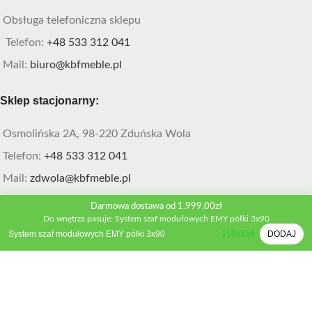
Obsługa telefoniczna sklepu
Telefon:
+48 533 312 041
Mail:
biuro@kbfmeble.pl
Sklep stacjonarny:
Osmolińska 2A, 98-220 Zduńska Wola
Telefon:
+48 533 312 041
Mail:
zdwola@kbfmeble.pl
Darmowa dostawa od 1.999,00zł
Do wnętrza pasuje: System szaf modułowych EMY półki 3x90
PORADNIKI
System szaf modułowych EMY półki 3x90
DODAJ
159,00
zł
O czym pamiętać projektując kuchnię! 9 rzeczy, o
których nie możesz zapomnieć
Nie popełniaj tego błędu! Ochrona mebli