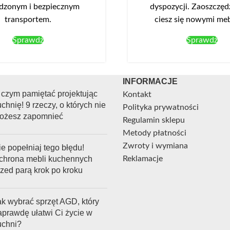
dzonym i bezpiecznym
dyspozycji. Zaoszczędź
transportem.
ciesz się nowymi me
Sprawdź
Sprawdź
INFORMACJE
 czym pamiętać projektując
Kontakt
chnię! 9 rzeczy, o których nie
Polityka prywatności
ożesz zapomnieć
Regulamin sklepu
Metody płatności
Zwroty i wymiana
e popełniaj tego błędu!
chrona mebli kuchennych
Reklamacje
rzed parą krok po kroku
ak wybrać sprzęt AGD, który
aprawdę ułatwi Ci życie w
uchni?