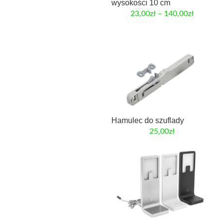
wysokości 10 cm
23,00
zł
–
140,00
zł
Hamulec do szuflady
25,00
zł