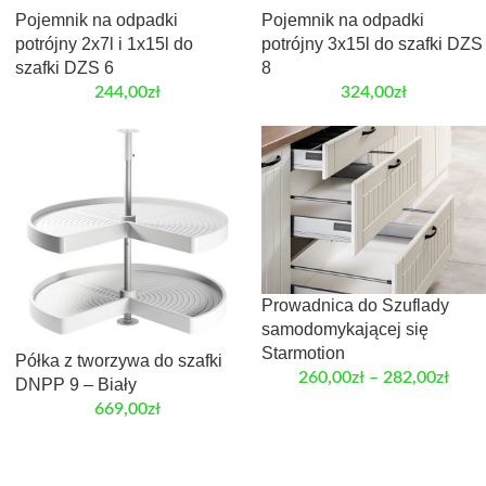
Pojemnik na odpadki
Pojemnik na odpadki
potrójny 2x7l i 1x15l do
potrójny 3x15l do szafki DZS
szafki DZS 6
8
244,00
zł
324,00
zł
Prowadnica do Szuflady
samodomykającej się
Starmotion
Półka z tworzywa do szafki
260,00
zł
–
282,00
zł
DNPP 9 – Biały
669,00
zł