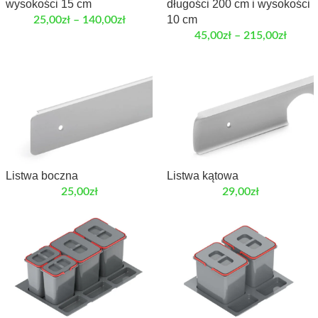
wysokości 15 cm
długości 200 cm i wysokości
10 cm
25,00
zł
–
140,00
zł
45,00
zł
–
215,00
zł
Listwa boczna
Listwa kątowa
25,00
zł
29,00
zł