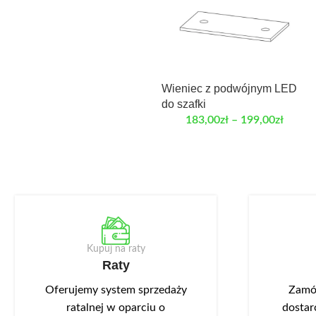
Wieniec z podwójnym LED
do szafki
183,00
zł
–
199,00
zł
Kupuj na raty
Raty
Oferujemy system sprzedaży
Zamów
ratalnej w oparciu o
dostar