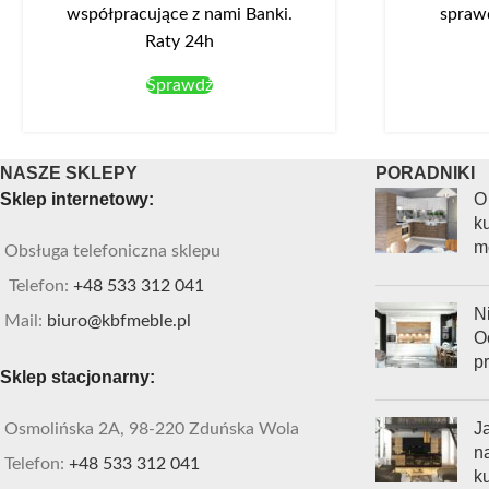
współpracujące z nami Banki.
spraw
Raty 24h
Sprawdź
NASZE SKLEPY
PORADNIKI
Sklep internetowy:
O
ku
m
Obsługa telefoniczna sklepu
Telefon:
+48 533 312 041
Ni
Mail:
biuro@kbfmeble.pl
O
p
Sklep stacjonarny:
J
Osmolińska 2A, 98-220 Zduńska Wola
n
Telefon:
+48 533 312 041
k