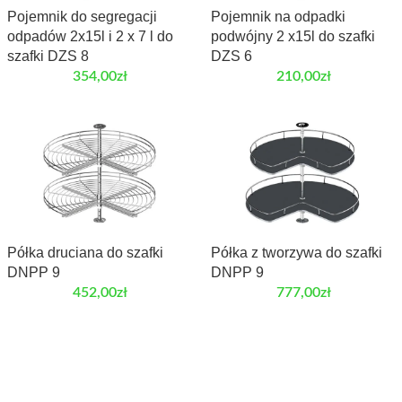
Pojemnik do segregacji
Pojemnik na odpadki
odpadów 2x15l i 2 x 7 l do
podwójny 2 x15l do szafki
szafki DZS 8
DZS 6
354,00
zł
210,00
zł
Półka druciana do szafki
Półka z tworzywa do szafki
DNPP 9
DNPP 9
452,00
zł
777,00
zł