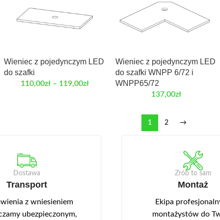
Wieniec z pojedynczym LED
Wieniec z pojedynczym LED
do szafki
do szafki WNPP 6/72 i
WNPP65/72
110,00
zł
–
119,00
zł
137,00
zł
1
2
→
Dostawa
Zrób to sam
Transport
Montaż
ienia z wniesieniem
Ekipa profesjonal
czamy ubezpieczonym,
montażystów do Tw