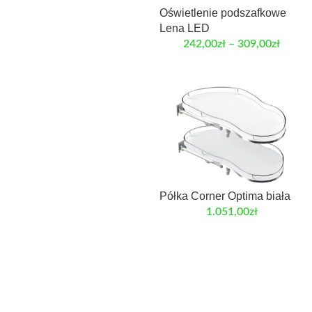
Oświetlenie podszafkowe
Lena LED
242,00
zł
–
309,00
zł
Półka Corner Optima biała
1.051,00
zł