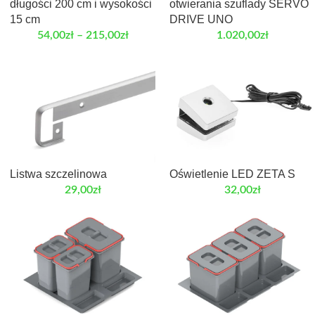
długości 200 cm i wysokości
otwierania szuflady SERVO
15 cm
DRIVE UNO
54,00
zł
–
215,00
zł
1.020,00
zł
Listwa szczelinowa
Oświetlenie LED ZETA S
29,00
zł
32,00
zł