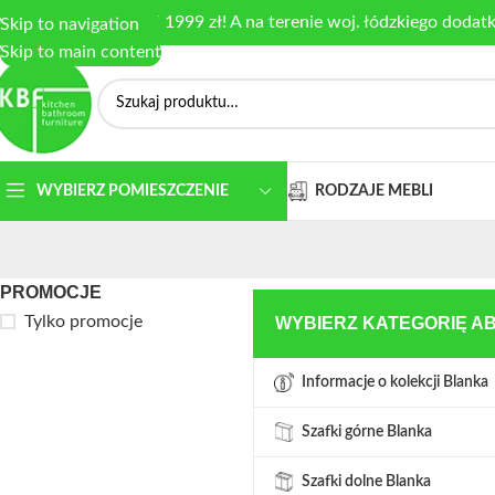
armowa dostawa od 1999 zł! A na terenie woj. łódzkiego dodat
Skip to navigation
Skip to main content
RODZAJE MEBLI
WYBIERZ POMIESZCZENIE
PROMOCJE
Tylko promocje
WYBIERZ KATEGORIĘ A
Informacje o kolekcji Blanka
Szafki górne Blanka
Szafki dolne Blanka