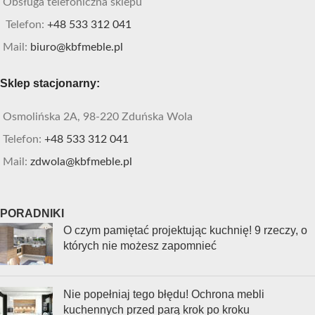
Obsługa telefoniczna sklepu
Telefon:
+48 533 312 041
Mail:
biuro@kbfmeble.pl
Sklep stacjonarny:
Osmolińska 2A, 98-220 Zduńska Wola
Telefon:
+48 533 312 041
Mail:
zdwola@kbfmeble.pl
PORADNIKI
O czym pamiętać projektując kuchnię! 9 rzeczy, o
których nie możesz zapomnieć
Nie popełniaj tego błędu! Ochrona mebli
kuchennych przed parą krok po kroku