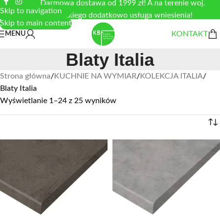
Darmowa dostawa od 1999 zł! A na terenie woj.
Skip to navigation
łódzkiego dodatkowo usługa wniesienia!
Skip to main content
KONTAKT
MENU
Blaty Italia
Strona główna
/
KUCHNIE NA WYMIAR
/
KOLEKCJA ITALIA
/
Blaty Italia
Wyświetlanie 1–24 z 25 wyników