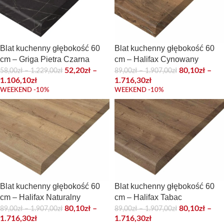
Blat kuchenny głębokość 60
Blat kuchenny głębokość 60
cm – Griga Pietra Czarna
cm – Halifax Cynowany
52,20
zł
–
80,10
zł
–
58,00
zł
–
1.229,00
zł
89,00
zł
–
1.907,00
zł
1.106,10
zł
1.716,30
zł
WEEKEND -10%
WEEKEND -10%
Blat kuchenny głębokość 60
Blat kuchenny głębokość 60
cm – Halifax Naturalny
cm – Halifax Tabac
80,10
zł
–
80,10
zł
–
89,00
zł
–
1.907,00
zł
89,00
zł
–
1.907,00
zł
1.716,30
zł
1.716,30
zł