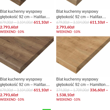
Blat kuchenny wyspowy
Blat kuchenny wyspowy
głębokość 92 cm – Halifax
głębokość 92 cm – Halifax
Cynowany
Naturalny
611,10
zł
–
611,10
zł
–
679,00
zł
–
3.104,00
zł
679,00
zł
–
3.104,00
zł
2.793,60
zł
2.793,60
zł
WEEKEND -10%
WEEKEND -10%
Blat kuchenny wyspowy
Blat kuchenny wyspowy
głębokość 92 cm – Halifax
głębokość 92 cm – Hamilton
Tabac
naturalny
611,10
zł
–
336,60
zł
–
679,00
zł
–
3.104,00
zł
374,00
zł
–
1.709,00
zł
2.793,60
zł
1.538,10
zł
WEEKEND -10%
WEEKEND -10%