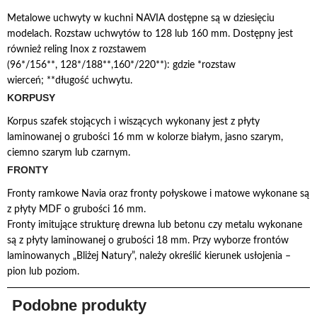
Metalowe uchwyty w kuchni NAVIA dostępne są w dziesięciu
modelach. Rozstaw uchwytów to 128 lub 160 mm. Dostępny jest
również reling Inox z rozstawem
(96*/156**, 128*/188**,160*/220**): gdzie *rozstaw
wierceń; **długość uchwytu.
KORPUSY
Korpus szafek stojących i wiszących wykonany jest z płyty
laminowanej o grubości 16 mm w kolorze białym, jasno szarym,
ciemno szarym lub czarnym.
FRONTY
Fronty ramkowe Navia oraz fronty połyskowe i matowe wykonane są
z płyty MDF o grubości 16 mm.
Fronty imitujące strukturę drewna lub betonu czy metalu wykonane
są z płyty laminowanej o grubości 18 mm. Przy wyborze frontów
laminowanych „Bliżej Natury”, należy określić kierunek usłojenia –
pion lub poziom.
Podobne produkty