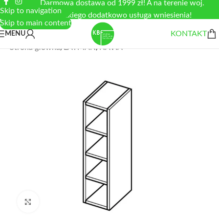
Darmowa dostawa od 1999 zł! A na terenie woj.
Skip to navigation
łódzkiego dodatkowo usługa wniesienia!
Skip to main content
KONTAKT
MENU
Strona główna
/
LAYMAN
/
NAVIA
Zobacz duże zdjęcie