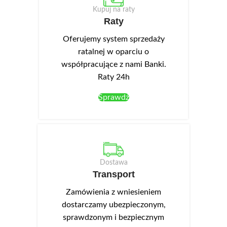
szerokość 45 cm, wysokość
szerokość 105 cm, wysokość
Kupuj na raty
82/87 cm. W danych produktu
82/87 cm. W danych produktu
Raty
wskazano: płyta laminowana,
wskazano: płyta laminowana,
front akrylowy. Mała szafka
front akrylowy. Narożna szafka
Oferujemy system sprzedaży
wyspowa DW 45.
wyspowa, prawa DPPW 105.
ratalnej w oparciu o
współpracujące z nami Banki.
Raty 24h
Sprawdź
Dostawa
Transport
Zamówienia z wniesieniem
dostarczamy ubezpieczonym,
sprawdzonym i bezpiecznym