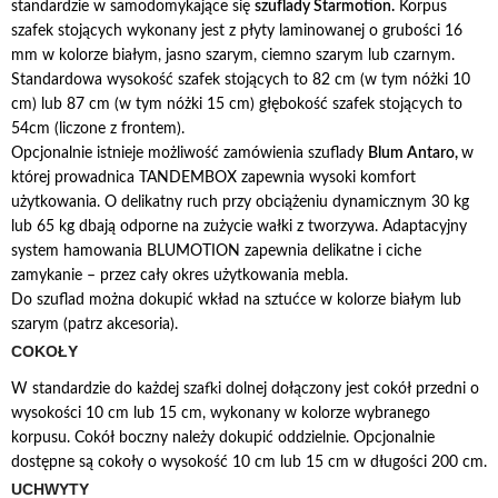
standardzie w samodomykające się
szuflady Starmotion.
Korpus
szafek stojących wykonany jest z płyty laminowanej o grubości 16
mm w kolorze białym, jasno szarym, ciemno szarym lub czarnym.
Standardowa wysokość szafek stojących to 82 cm (w tym nóżki 10
cm) lub 87 cm (w tym nóżki 15 cm) głębokość szafek stojących to
54cm (liczone z frontem).
Opcjonalnie istnieje możliwość zamówienia szuflady
Blum Antaro,
w
której prowadnica TANDEMBOX zapewnia wysoki komfort
użytkowania. O delikatny ruch przy obciążeniu dynamicznym 30 kg
lub 65 kg dbają odporne na zużycie wałki z tworzywa. Adaptacyjny
system hamowania BLUMOTION zapewnia delikatne i ciche
zamykanie – przez cały okres użytkowania mebla.
Do szuflad można dokupić wkład na sztućce w kolorze białym lub
szarym (patrz akcesoria).
COKOŁY
W standardzie do każdej szafki dolnej dołączony jest cokół przedni o
wysokości 10 cm lub 15 cm, wykonany w kolorze wybranego
korpusu. Cokół boczny należy dokupić oddzielnie. Opcjonalnie
dostępne są cokoły o wysokość 10 cm lub 15 cm w długości 200 cm.
UCHWYTY