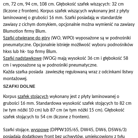
cm, 72 cm, 94 cm, 108 cm. Głębokość szafek wiszących: 32 cm
(liczone z frontem). Korpus szafek wiszących wykonany jest z płyty
laminowanej o grubości 16 mm. Szafki posiadają w standardzie
zawiasy z cichym domykiem, opcjonalnie można wymienić na zawiasy
Blumotion firmy Blum.
Szafki otwierane do góry
(WO, WPO) wyposażone są w podnośniki
pneumatyczne. Opcjonalnie istnieje możliwość wyboru podnośników
hkxs lub hk- top firmy Blum.
Szafki nadstawkowe
(WOG) mają wysokość 36 cm i głębokość 58
cm i wyposażone są w podnośniki pneumatyczne.
Każda szafka posiada zawieszkę regulowaną wraz z odcinkami listwy
montażowej.
SZAFKI DOLNE
Korpus
szafek stojących
wykonany jest z płyty laminowanej o
grubości 16 mm. Standardowa wysokość szafek stojących to 82 cm
(w tym nóżki 10 cm) lub 87 cm (w tym nóżki 15 cm). Głębokość
szafek stojących to 54 cm (liczone z frontem).
Szafki stojące,
wyspowe
(DPPW105/65, DW45, DW6, DSW6/3)
posiadają dodatkowy front bez uchwytów, umiejscowiony z tyłu