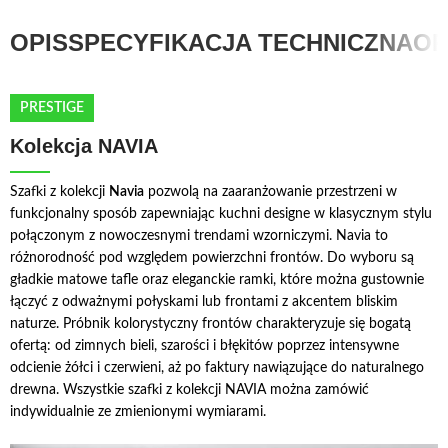
OPIS
SPECYFIKACJA TECHNICZNA
OP
PRESTIGE
Kolekcja NAVIA
Szafki z kolekcji
Navia
pozwolą na zaaranżowanie przestrzeni w
funkcjonalny sposób zapewniając kuchni designe w klasycznym stylu
połączonym z nowoczesnymi trendami wzorniczymi. Navia to
różnorodność pod względem powierzchni frontów. Do wyboru są
gładkie matowe tafle oraz eleganckie ramki, które można gustownie
łączyć z odważnymi połyskami lub frontami z akcentem bliskim
naturze. Próbnik kolorystyczny frontów charakteryzuje się bogatą
ofertą: od zimnych bieli, szarości i błękitów poprzez intensywne
odcienie żółci i czerwieni, aż po faktury nawiązujące do naturalnego
drewna. Wszystkie szafki z kolekcji NAVIA można zamówić
indywidualnie ze zmienionymi wymiarami.