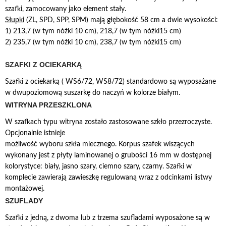
szafki, zamocowany jako element stały.
Słupki
(ZL, SPD, SPP, SPM) mają głębokość 58 cm a dwie wysokości:
1) 213,7 (w tym nóżki 10 cm), 218,7 (w tym nóżki15 cm)
2) 235,7 (w tym nóżki 10 cm), 238,7 (w tym nóżki15 cm)
SZAFKI Z OCIEKARKĄ
Szafki z ociekarką ( WS6/72, WS8/72) standardowo są wyposażane
w dwupoziomową suszarkę do naczyń w kolorze białym.
WITRYNA PRZESZKLONA
W szafkach typu witryna zostało zastosowane szkło przezroczyste.
Opcjonalnie istnieje
możliwość wyboru szkła mlecznego. Korpus szafek wiszących
wykonany jest z płyty laminowanej o grubości 16 mm w dostępnej
kolorystyce: biały, jasno szary, ciemno szary, czarny. Szafki w
komplecie zawierają zawieszkę regulowaną wraz z odcinkami listwy
montażowej.
SZUFLADY
Szafki z jedną, z dwoma lub z trzema szufladami wyposażone są w