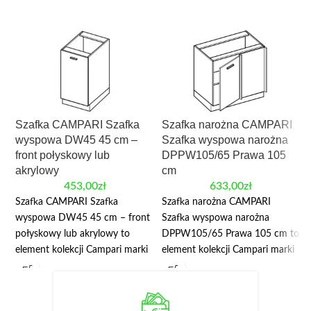
Szafka CAMPARI Szafka
Szafka narożna CAMPARI
wyspowa DW45 45 cm –
Szafka wyspowa narożna
front połyskowy lub
DPPW105/65 Prawa 105
akrylowy
cm
453,00
zł
633,00
zł
Szafka CAMPARI Szafka
Szafka narożna CAMPARI
wyspowa DW45 45 cm – front
Szafka wyspowa narożna
połyskowy lub akrylowy to
DPPW105/65 Prawa 105 cm to
element kolekcji Campari marki
element kolekcji Campari marki
Layman, przeznaczony do
Layman, przeznaczony do
modułowej zabudowy kuchni.
modułowej zabudowy kuchni.
Najważniejsze wymiary:
Najważniejsze wymiary: