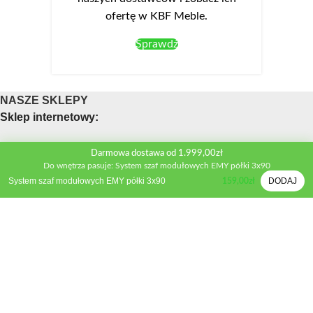
ofertę w KBF Meble.
Sprawdź
NASZE SKLEPY
Sklep internetowy:
Obsługa telefoniczna sklepu
Darmowa dostawa od 1.999,00zł
Do wnętrza pasuje: System szaf modułowych EMY półki 3x90
Telefon:
+48 533 312 041
System szaf modułowych EMY półki 3x90
DODAJ
159,00
zł
Mail:
biuro@kbfmeble.pl
Sklep stacjonarny:
Osmolińska 2A, 98-220 Zduńska Wola
Telefon:
+48 533 312 041
Mail:
zdwola@kbfmeble.pl