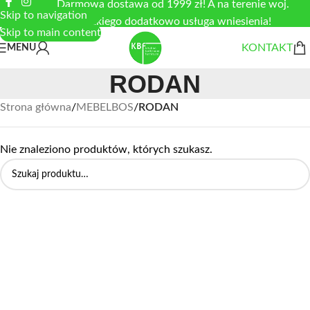
Darmowa dostawa od 1999 zł! A na terenie woj.
Skip to navigation
łódzkiego dodatkowo usługa wniesienia!
Skip to main content
KONTAKT
MENU
RODAN
Strona główna
/
MEBELBOS
/
RODAN
Nie znaleziono produktów, których szukasz.