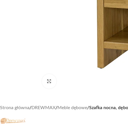
Zobacz duże zdjęcie
Strona główna
/
DREWMAX
/
Meble dębowe
/
Szafka nocna, dę