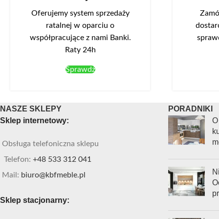
Oferujemy system sprzedaży
Zamów
ratalnej w oparciu o
dostar
współpracujące z nami Banki.
spraw
Raty 24h
Sprawdź
NASZE SKLEPY
PORADNIKI
Sklep internetowy:
O
ku
m
Obsługa telefoniczna sklepu
Telefon:
+48 533 312 041
Ni
Mail:
biuro@kbfmeble.pl
O
p
Sklep stacjonarny: