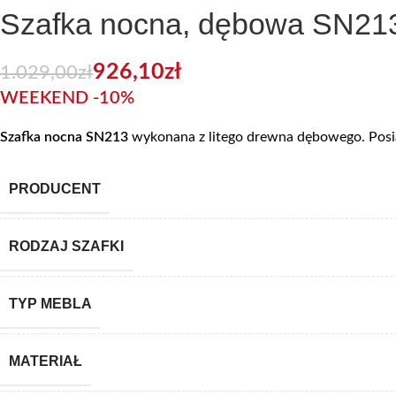
Szafka nocna, dębowa SN21
926,10
zł
1.029,00
zł
WEEKEND -10%
Szafka nocna SN213
wykonana z litego drewna dębowego. Posia
PRODUCENT
RODZAJ SZAFKI
TYP MEBLA
MATERIAŁ