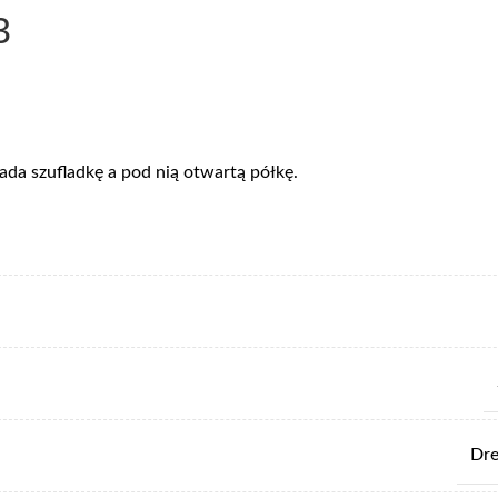
3
da szufladkę a pod nią otwartą półkę.
Dr