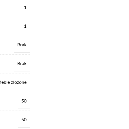
1
1
Brak
Brak
eble złożone
50
50