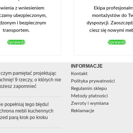
ienia z wniesieniem
Ekipa profesjonal
czamy ubezpieczonym,
montażystów do Tw
dzonym i bezpiecznym
dyspozycji. Zaoszczędź
transportem.
ciesz się nowymi me
Sprawdź
Sprawdź
INFORMACJE
 czym pamiętać projektując
Kontakt
chnię! 9 rzeczy, o których nie
Polityka prywatności
ożesz zapomnieć
Regulamin sklepu
Metody płatności
Zwroty i wymiana
e popełniaj tego błędu!
chrona mebli kuchennych
Reklamacje
rzed parą krok po kroku