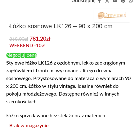
Udostępnij
Łóżko sosnowe LK126 – 90 x 200 cm
781,20
zł
868,00
zł
WEEKEND -10%
Negocjuj cenę
Stylowe ł
óżko LK126
z ozdobnym, lekko zaokrąglonym
zagłówkiem i frontem, wykonane z litego drewna
sosnowego. Przystosowane do materaca o wymiarach 90
x 200 cm. Łóżko w stylu vintage. Idealne również do
pokoju młodzieżowego. Dostępne również w innych
szerokościach.
Łóżko sprzedawane bez stelaża oraz materaca.
Brak w magazynie