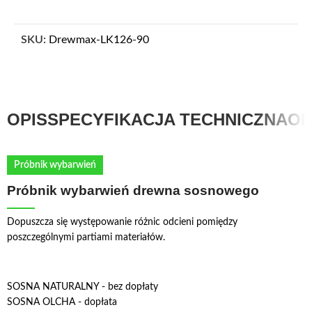
SKU:
Drewmax-LK126-90
OPIS
SPECYFIKACJA TECHNICZNA
OP
Próbnik wybarwień
Próbnik wybarwień drewna sosnowego
Dopuszcza się występowanie różnic odcieni pomiędzy
poszczególnymi partiami materiałów.
SOSNA NATURALNY - bez dopłaty
SOSNA OLCHA - dopłata