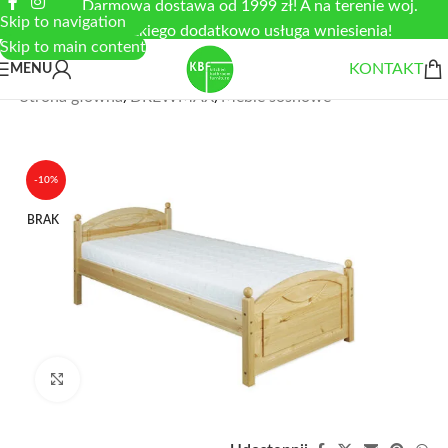
Darmowa dostawa od 1999 zł! A na terenie woj.
Skip to navigation
łódzkiego dodatkowo usługa wniesienia!
Skip to main content
KONTAKT
MENU
Strona główna
/
DREWMAX
/
Meble sosnowe
-10%
BRAK
Zobacz duże zdjęcie