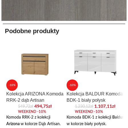
Podobne produkty
-10%
-10%
Kolekcja ARIZONA Komoda
Kolekcja BALDUR Komoda
RRK-2 dąb Artisan
BDK-1 biały połysk
494,75
zł
1.107,11
zł
549,72
zł
1.230,12
zł
WEEKEND -10%
WEEKEND -10%
Komoda RRK-2 z kolekcji
Komoda BDK-1 z kolekcji
Baldur
Arizona
w kolorze Dąb Artisan.
w kolorze biały połysk.