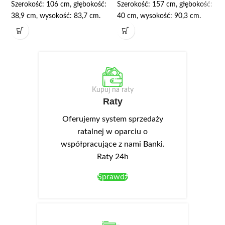
Szerokość: 106 cm, głębokość:
Szerokość: 157 cm, głębokość:
38,9 cm, wysokość: 83,7 cm.
40 cm, wysokość: 90,3 cm.
Komoda posiada dużą szufladę i
Wyposażona została w trzy
dwie szafki z półkami. Korpus
szuflady w górnej części oraz
wykonany jest z wysokiej jakości
trzy szafki, wewnątrz których
płyty laminowanej o grubości 16
znajdują się półki. Korpus
mm. We frontach wykonano
wykonany z płyty laminowanej,
podchwyty ułatwiające
fronty z płyty MDF oklejanej
Kupuj na raty
otwieranie. Opcjonalnie można
folią PVC. Dekoracyjnym
Raty
dokupić oświetlenie LED NEO-
elementem są czarne, metalowe
Oferujemy system sprzedaży
13 w kolorze białym zimnym,
uchwyty w wykończeniu
montowane w wieńcu górnym.
matowym oraz czarne nóżki z
ratalnej w oparciu o
wytrzymałego tworzywa.
współpracujące z nami Banki.
Szuflady wyposażone w
Raty 24h
prowadnice z pełnym wysuwem
Sprawdź
i cichym domykiem. Opcjonalnie
można dokupić oświetlenie
LED-NEO-13 w kolorze białym
zimnym, które montuje się w
wieńcu górnym.