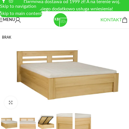
Darmowa dostawa od 1999 zł! A na terenie woj.
Skip to navigation
łódzkiego dodatkowo usługa wniesienia!
Skip to main content
KONTAKT
MENU
BRAK
Zobacz duże zdjęcie