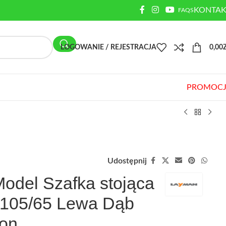
KONTAK
FAQS
LOGOWANIE / REJESTRACJA
0,00
PROMOCJ
Udostępnij
odel Szafka stojąca
105/65 Lewa Dąb
on