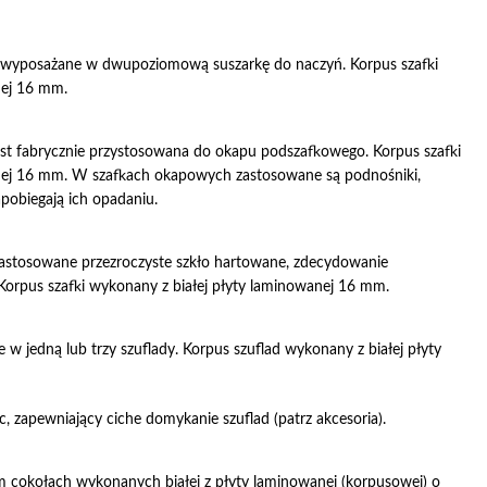
ą wyposażane w dwupoziomową suszarkę do naczyń. Korpus szafki
nej 16 mm.
t fabrycznie przystosowana do okapu podszafkowego. Korpus szafki
nej 16 mm. W szafkach okapowych zastosowane są podnośniki,
apobiegają ich opadaniu.
zastosowane przezroczyste szkło hartowane, zdecydowanie
 Korpus szafki wykonany z białej płyty laminowanej 16 mm.
w jedną lub trzy szuflady. Korpus szuflad wykonany z białej płyty
 zapewniający ciche domykanie szuflad (patrz akcesoria).
m cokołach wykonanych białej z płyty laminowanej (korpusowej) o