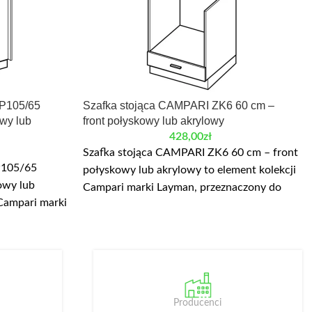
P105/65
Szafka stojąca CAMPARI ZK6 60 cm –
wy lub
front połyskowy lub akrylowy
428,00
zł
Szafka stojąca CAMPARI ZK6 60 cm – front
P105/65
połyskowy lub akrylowy to element kolekcji
owy lub
Campari marki Layman, przeznaczony do
 Campari marki
modułowej zabudowy kuchni.
dułowej
Najważniejsze wymiary: szerokość 60 cm,
sze wymiary:
wysokość 82/87 cm. W danych produktu
 82/87 cm. W
wskazano: płyta laminowana, front
łyta
akrylowy. Szafka stojąca do zabudowy
Prawa,
piekarnika ZK6.
Producenci
a DPP 105,