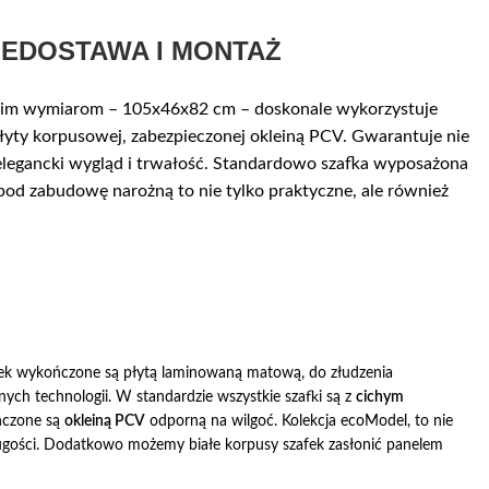
IE
DOSTAWA I MONTAŻ
swoim wymiarom – 105x46x82 cm – doskonale wykorzystuje
łyty korpusowej, zabezpieczonej okleiną PCV. Gwarantuje nie
 elegancki wygląd i trwałość. Standardowo szafka wyposażona
pod zabudowę narożną to nie tylko praktyczne, ale również
afek wykończone są płytą laminowaną matową, do złudzenia
nych technologii. W standardzie wszystkie szafki są z
cichym
ńczone są
okleiną PCV
odporną na wilgoć. Kolekcja ecoModel, to nie
ługości. Dodatkowo możemy białe korpusy szafek zasłonić panelem