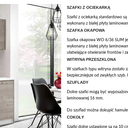
SZAFKI Z OCIEKARKĄ
Szafki z ociekarką standardowo s
wykonany z białej płyty laminowa
SZAFKA OKAPOWA
Szafka okapowa WO 6/36 SLIM jes
wykonany z białej płyty laminowa
ułatwiające otwieranie frontów i z
WITRYNA PRZESZKLONA
W szafkach typu witryna zostało 
bezpieczniejsze od zwykłych szyb.
SZUFLADY
Dolne szafki mogą być wyposażone 
laminowanej 16 mm.
Do szuflad można dokupić hamulec,
COKOŁY
Szafki dolne ustawione są na 10 c