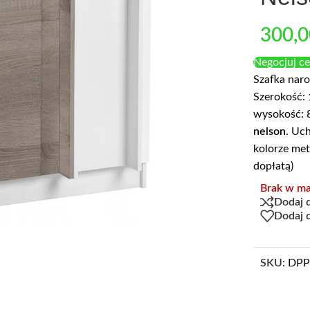
300,
Negocjuj c
Szafka naro
Szerokość: 
wysokość: 
nelson
. Uc
kolorze me
dopłatą)
Brak w ma
Dodaj 
Dodaj 
SKU:
DPP