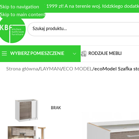
armowa dostawa od 1999 zł! A na terenie woj. łódzkiego dodat
Skip to navigation
Skip to main content
RODZAJE MEBLI
WYBIERZ POMIESZCZENIE
Strona główna
/
LAYMAN
/
ECO MODEL
/
ecoModel Szafka s
BRAK