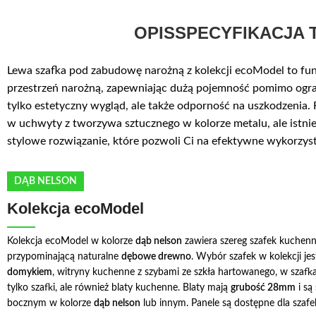
OPIS
SPECYFIKACJA 
Lewa szafka pod zabudowę narożną z kolekcji ecoModel to fu
przestrzeń narożną, zapewniając dużą pojemność pomimo ogran
tylko estetyczny wygląd, ale także odporność na uszkodzenia
w uchwyty z tworzywa sztucznego w kolorze metalu, ale istnie
stylowe rozwiązanie, które pozwoli Ci na efektywne wykorzyst
DĄB NELSON
Kolekcja ecoModel
Kolekcja ecoModel w kolorze
dąb nelson
zawiera szereg szafek kuchenn
przypominającą naturalne
dębowe drewno
. Wybór szafek w kolekcji je
domykiem
, witryny kuchenne z szybami ze szkła hartowanego, w sza
tylko szafki, ale również blaty kuchenne. Blaty mają
grubość 28mm
i są
bocznym w kolorze
dąb nelson
lub innym. Panele są dostępne dla szafe