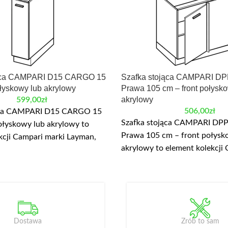
jąca CAMPARI D15 CARGO 15
Szafka stojąca CAMPARI DP
ołyskowy lub akrylowy
Prawa 105 cm – front połysko
akrylowy
599,00
zł
506,00
zł
jąca CAMPARI D15 CARGO 15
Szafka stojąca CAMPARI DP
ołyskowy lub akrylowy to
Prawa 105 cm – front połysk
kcji Campari marki Layman,
akrylowy to element kolekcji
y do modułowej zabudowy
Layman, przeznaczony do mo
ażniejsze wymiary: szerokość
zabudowy kuchni. Najważniej
kość 82/87 cm. W danych
szerokość 105 cm, wysokość
azano: płyta laminowana,
danych produktu wskazano: p
owy. Wąska szafka z wysuwanym
laminowana, front akrylowy. 
D15 CARGO.
Dostawa
Zrób to sam
jednodrzwiowa szafka narożn