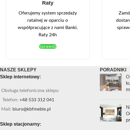
Raty
Oferujemy system sprzedaży
Zamów
ratalnej w oparciu o
dostar
współpracujące z nami Banki.
spraw
Raty 24h
Sprawdź
NASZE SKLEPY
PORADNIKI
Sklep internetowy:
O
ku
m
Obsługa telefoniczna sklepu
Telefon:
+48 533 312 041
Ni
Mail:
biuro@kbfmeble.pl
O
p
Sklep stacjonarny: