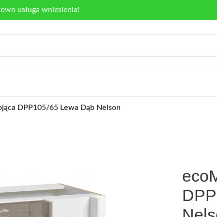
kowo usługa wniesienia!
tojąca DPP105/65 Lewa Dąb Nelson
ecoM
DPP
Nels