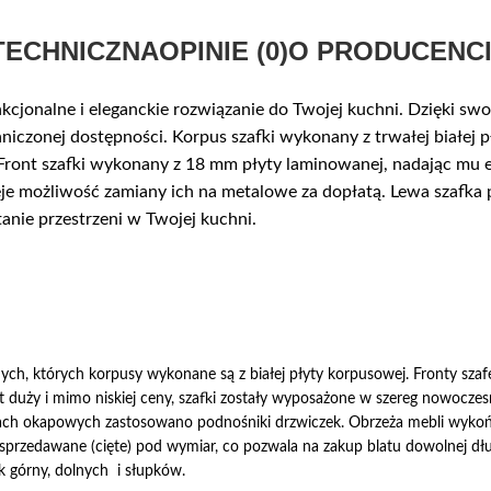
TECHNICZNA
OPINIE (0)
O PRODUCENC
nkcjonalne i eleganckie rozwiązanie do Twojej kuchni. Dzięki 
iczonej dostępności. Korpus szafki wykonany z trwałej białej p
. Front szafki wykonany z 18 mm płyty laminowanej, nadając mu
je możliwość zamiany ich na metalowe za dopłatą. Lewa szafka 
anie przestrzeni w Twojej kuchni.
ych, których korpusy wykonane są z białej płyty korpusowej. Fronty sz
st duży i mimo niskiej ceny, szafki zostały wyposażone w szereg nowoczes
fkach okapowych zastosowano podnośniki drzwiczek. Obrzeża mebli wyko
 sprzedawane (cięte) pod wymiar, co pozwala na zakup blatu dowolnej d
k górny, dolnych i słupków.