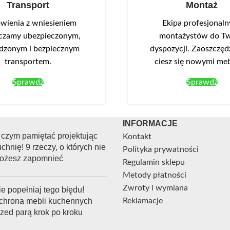
Transport
Montaż
będąca elementem kolekcji Ca
ienia z wniesieniem
Ekipa profesjonal
czamy ubezpieczonym,
montażystów do Tw
dzonym i bezpiecznym
dyspozycji. Zaoszczędź
transportem.
ciesz się nowymi me
Sprawdź
Sprawdź
INFORMACJE
 czym pamiętać projektując
Kontakt
chnię! 9 rzeczy, o których nie
Polityka prywatności
ożesz zapomnieć
Regulamin sklepu
Metody płatności
Zwroty i wymiana
e popełniaj tego błędu!
chrona mebli kuchennych
Reklamacje
rzed parą krok po kroku