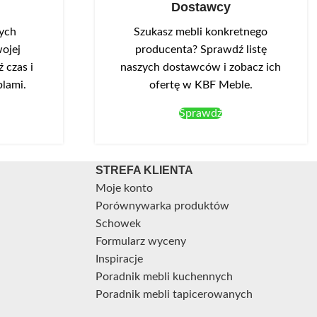
Dostawcy
mpari.
nych
Szukasz mebli konkretnego
ojej
producenta? Sprawdź listę
 czas i
naszych dostawców i zobacz ich
blami.
ofertę w KBF Meble.
Sprawdź
STREFA KLIENTA
Moje konto
Porównywarka produktów
Schowek
Formularz wyceny
Inspiracje
Poradnik mebli kuchennych
Poradnik mebli tapicerowanych