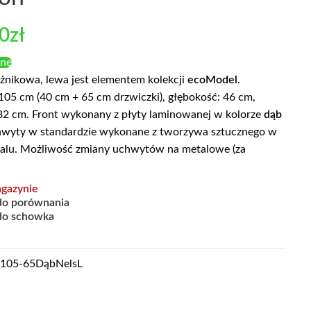
00
zł
enę
żnikowa, lewa jest elementem kolekcji
ecoModel
.
105 cm (40 cm + 65 cm drzwiczki), głębokość: 46 cm,
82 cm. Front wykonany z płyty laminowanej w kolorze
dąb
hwyty w standardzie wykonane z tworzywa sztucznego w
talu. Możliwość zmiany uchwytów na metalowe (za
gazynie
do porównania
do schowka
105-65DąbNelsL