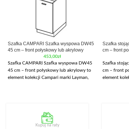
Szafka CAMPARI Szafka wyspowa DW45
Szafka sto
45 cm – front połyskowy lub akrylowy
cm – front p
453,00
zł
Szafka CAMPARI Szafka wyspowa DW45
Szafka sto
45 cm – front połyskowy lub akrylowy to
cm – front p
element kolekcji Campari marki Layman,
element kole
przeznaczony do modułowej zabudowy
przeznaczon
kuchni. Najważniejsze wymiary: szerokość
kuchni. Najw
45 cm, wysokość 82/87 cm. W danych
15 cm, wyso
produktu wskazano: płyta laminowana,
produktu wsk
front akrylowy. Mała szafka wyspowa DW
front akryl
45.
koszykiem 
Kupuj na raty