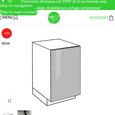
Darmowa dostawa od 1999 zł! A na terenie woj.
Skip to navigation
łódzkiego dodatkowo usługa wniesienia!
Skip to main content
KONTAKT
MENU
-10%
BRAK
Zobacz duże zdjęcie