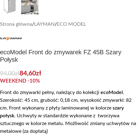
Strona główna
/
LAYMAN
/
ECO MODEL
ecoModel Front do zmywarek FZ 45B Szary
Połysk
84,60
zł
94,00
zł
WEEKEND -10%
Front do zmywarki pełny, należący do kolekcji
ecoModel
.
Szerokość: 45 cm, grubość: 0,18 cm, wysokość zmywarki: 82
cm. Front wykonany z płyty laminowanej w kolorze
szary
połysk
. Uchwyty w standardzie wykonane z tworzywa
sztucznego w kolorze metalu. Możliwość zmiany uchwytów na
metalowe (za dopłatą)