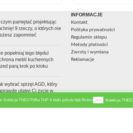
INFORMACJE
 czym pamiętać projektując
Kontakt
chnię! 9 rzeczy, o których nie
Polityka prywatności
ożesz zapomnieć
Regulamin sklepu
Metody płatności
Zwroty i wymiana
e popełniaj tego błędu!
chrona mebli kuchennych
Reklamacje
rzed parą krok po kroku
ak wybrać sprzęt AGD, który
aprawdę ułatwi Ci życie w
uchni?
e: Kolekcja THEO Półka THP-6 biały połysk/dąb Riviera
NDIGOgroup.pl