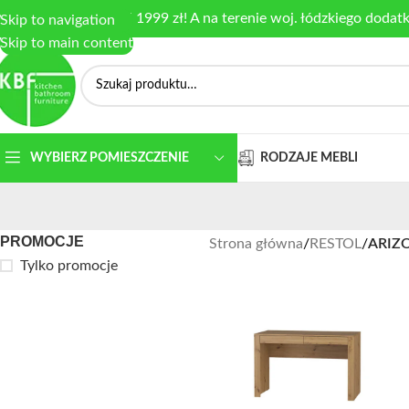
armowa dostawa od 1999 zł! A na terenie woj. łódzkiego dodat
Skip to navigation
Skip to main content
RODZAJE MEBLI
WYBIERZ POMIESZCZENIE
PROMOCJE
Strona główna
/
RESTOL
/
ARIZ
Tylko promocje