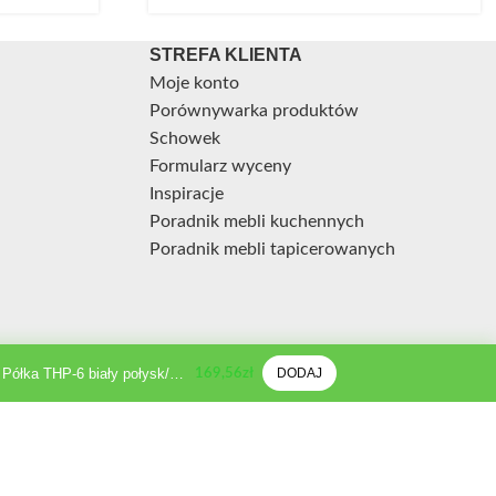
STREFA KLIENTA
Moje konto
Porównywarka produktów
Schowek
Formularz wyceny
Inspiracje
Poradnik mebli kuchennych
Poradnik mebli tapicerowanych
Kolekcja THEO Półka THP-6 biały połysk/dąb Riviera
DODAJ
169,56
zł