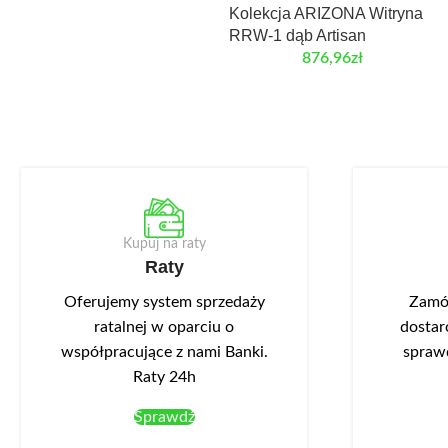
Kolekcja ARIZONA Witryna
RRW-1 dąb Artisan
876,96
zł
Kupuj na raty
Raty
Oferujemy system sprzedaży
Zamów
ratalnej w oparciu o
dostar
współpracujące z nami Banki.
spraw
Raty 24h
Sprawdź