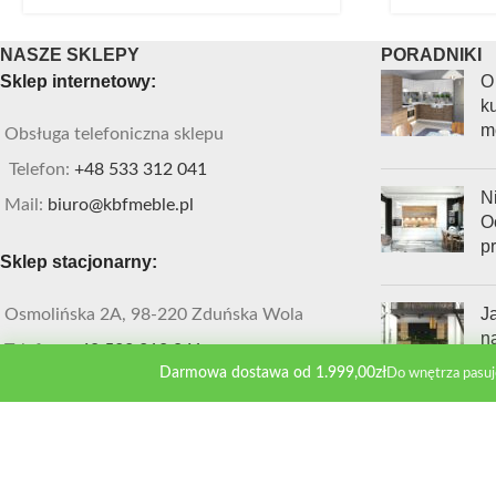
NASZE SKLEPY
PORADNIKI
Sklep internetowy:
O
ku
m
Obsługa telefoniczna sklepu
Telefon:
+48 533 312 041
Ni
Mail:
biuro@kbfmeble.pl
O
p
Sklep stacjonarny:
J
Osmolińska 2A, 98-220 Zduńska Wola
n
Telefon:
+48 533 312 041
k
Darmowa dostawa od 1.999,00zł
Do wnętrza pasuj
Mail:
zdwola@kbfmeble.pl
KBF Meble
2022 Wszekie prawa zastrzeżone. STRONA SZYTA NA MIARĘ
- I
<