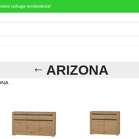
kowo usługa wniesienia!
ARIZONA
ONA