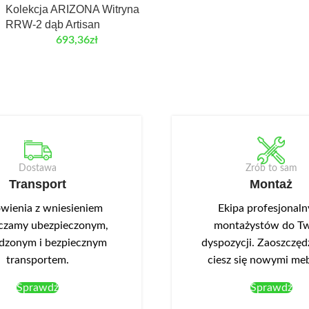
Kolekcja ARIZONA Witryna
RRW-2 dąb Artisan
693,36
zł
Dostawa
Zrób to sam
Transport
Montaż
ienia z wniesieniem
Ekipa profesjonal
czamy ubezpieczonym,
montażystów do Tw
dzonym i bezpiecznym
dyspozycji. Zaoszczędź
transportem.
ciesz się nowymi me
Sprawdź
Sprawdź