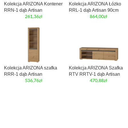
Kolekcja ARIZONA Kontener
Kolekcja ARIZONA Łóżko
RRN-1 dąb Artisan
RRL-1 dąb Artisan 90cm
261,36
zł
864,00
zł
Kolekcja ARIZONA szafka
Kolekcja ARIZONA Szafka
RRR-1 dąb Artisan
RTV RRTV-1 dąb Artisan
536,76
zł
470,88
zł