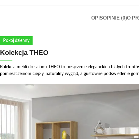
OPIS
OPINIE (0)
O P
Pokój dzienny
Kolekcja THEO
Kolekcja mebli do salonu THEO to połączenie eleganckich białych frontó
pomieszczeniom ciepły, naturalny wygląd, a gustowne podświetlenie górn