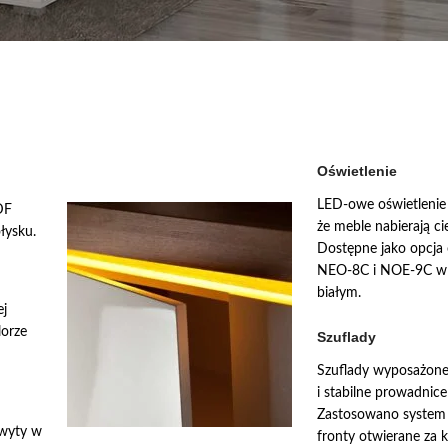
Oświetlenie
LED-owe oświetlenie 
DF
że meble nabierają cie
łysku.
Dostępne jako opcja 
NEO-8C i NOE-9C w 
białym.
ej
lorze
Szuflady
Szuflady wyposażone
i stabilne prowadnic
Zastosowano system
hwyty w
fronty otwierane za 