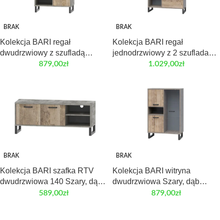
BRAK
BRAK
Kolekcja BARI regał
Kolekcja BARI regał
dwudrzwiowy z szufladą
jednodrzwiowy z 2 szufladami
Szary, dąb piaskowy
Szary, dąb piaskowy
879,00
zł
1.029,00
zł
BRAK
BRAK
Kolekcja BARI szafka RTV
Kolekcja BARI witryna
dwudrzwiowa 140 Szary, dąb
dwudrzwiowa Szary, dąb
piaskowy
piaskowy
589,00
zł
879,00
zł