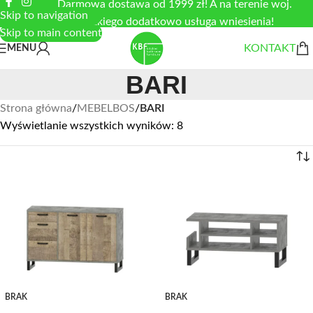
Darmowa dostawa od 1999 zł! A na terenie woj.
Skip to navigation
łódzkiego dodatkowo usługa wniesienia!
Skip to main content
KONTAKT
MENU
BARI
Strona główna
/
MEBELBOS
/
BARI
Wyświetlanie wszystkich wyników: 8
BRAK
BRAK