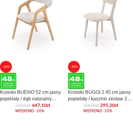
-10%
-10%
Krzesło BUENO 52 cm jasny
Krzesło BUGGI 2 45 cm jasny
popielaty / dąb naturalny
popielaty / kaszmir zestaw 2
zestaw 2 szt do jadalni
szt do jadalni
647,10
zł
295,20
zł
719,00
zł
328,00
zł
WEEKEND -10%
WEEKEND -10%