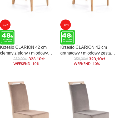
-10%
-10%
Krzesło CLARION 42 cm
Krzesło CLARION 42 cm
ciemny zielony / miodowy
granatowy / miodowy zestaw 2
zestaw 2 szt do jadalni
szt do jadalni
323,10
zł
323,10
zł
359,00
zł
359,00
zł
WEEKEND -10%
WEEKEND -10%