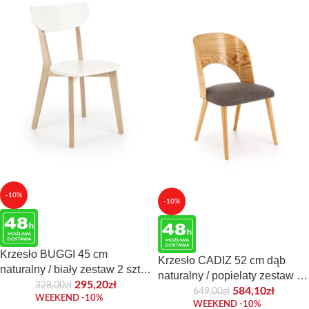
-10%
-10%
Krzesło BUGGI 45 cm
Krzesło CADIZ 52 cm dąb
naturalny / biały zestaw 2 szt
naturalny / popielaty zestaw 2
do jadalni
295,20
zł
328,00
zł
szt do jadalni
584,10
zł
649,00
zł
WEEKEND -10%
WEEKEND -10%