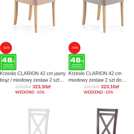
-10%
-10%
Krzesło CLARION 42 cm jasny
Krzesło CLARION 42 cm
brąz / miodowy zestaw 2 szt
miodowy zestaw 2 szt do
do jadalni
jadalni
323,10
zł
323,10
zł
359,00
zł
359,00
zł
WEEKEND -10%
WEEKEND -10%