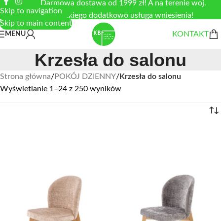
Darmowa dostawa od 1999 zł! A na terenie woj.
Skip to navigation
łódzkiego dodatkowo usługa wniesienia!
Skip to main content
KONTAKT
MENU
Krzesła do salonu
Strona główna
/
POKÓJ DZIENNY
/
Krzesła do salonu
Wyświetlanie 1–24 z 250 wyników