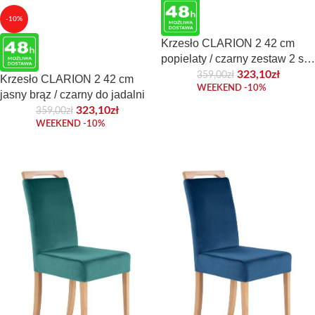
-10%
Krzesło CLARION 2 42 cm
popielaty / czarny zestaw 2 szt
do jadalni
323,10
zł
359,00
zł
Krzesło CLARION 2 42 cm
WEEKEND -10%
jasny brąz / czarny do jadalni
323,10
zł
359,00
zł
WEEKEND -10%