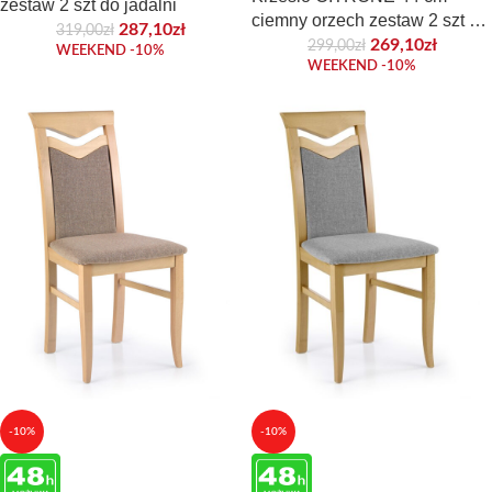
zestaw 2 szt do jadalni
ciemny orzech zestaw 2 szt do
287,10
zł
319,00
zł
jadalni
269,10
zł
299,00
zł
WEEKEND -10%
WEEKEND -10%
-10%
-10%