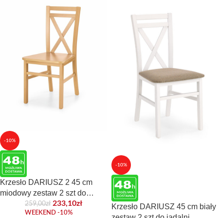
-10%
-10%
Krzesło DARIUSZ 2 45 cm
miodowy zestaw 2 szt do
jadalni
233,10
zł
259,00
zł
Krzesło DARIUSZ 45 cm biały
WEEKEND -10%
zestaw 2 szt do jadalni