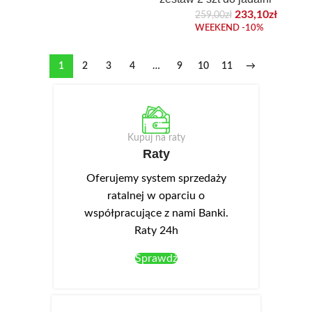
233,10
zł
259,00
zł
WEEKEND -10%
1
2
3
4
…
9
10
11
→
Kupuj na raty
Raty
Oferujemy system sprzedaży
ratalnej w oparciu o
współpracujące z nami Banki.
Raty 24h
Sprawdź