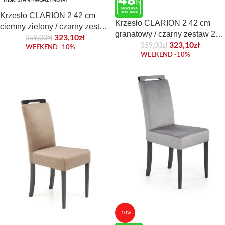
NISKI STAN MAGAZYNOWY
Krzesło CLARION 2 42 cm
Krzesło CLARION 2 42 cm
ciemny zielony / czarny zestaw
granatowy / czarny zestaw 2
2 szt do jadalni
323,10
zł
359,00
zł
szt do jadalni
323,10
zł
359,00
zł
WEEKEND -10%
WEEKEND -10%
-10%