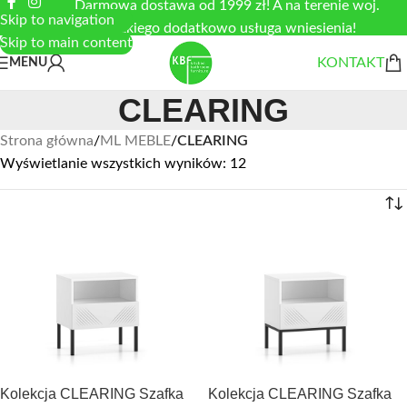
Darmowa dostawa od 1999 zł! A na terenie woj.
Skip to navigation
łódzkiego dodatkowo usługa wniesienia!
Skip to main content
KONTAKT
MENU
CLEARING
Strona główna
/
ML MEBLE
/
CLEARING
Wyświetlanie wszystkich wyników: 12
Kolekcja CLEARING Szafka
Kolekcja CLEARING Szafka