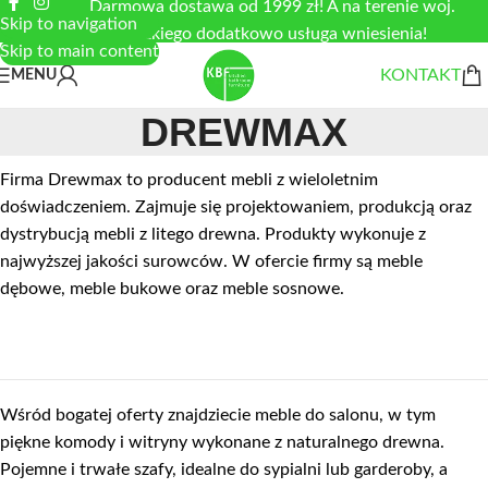
Darmowa dostawa od 1999 zł! A na terenie woj.
Skip to navigation
łódzkiego dodatkowo usługa wniesienia!
Skip to main content
KONTAKT
MENU
DREWMAX
Firma Drewmax to producent mebli z wieloletnim
doświadczeniem. Zajmuje się projektowaniem, produkcją oraz
dystrybucją mebli z litego drewna. Produkty wykonuje z
najwyższej jakości surowców. W ofercie firmy są meble
dębowe, meble bukowe oraz meble sosnowe.
Wśród bogatej oferty znajdziecie meble do salonu, w tym
piękne komody i witryny wykonane z naturalnego drewna.
Pojemne i trwałe szafy, idealne do sypialni lub garderoby, a