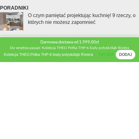
PORADNIKI
O czym pamiętać projektując kuchnię! 9 rzeczy, o
których nie możesz zapomnieć
Darmowa dostawa od 1.999,00zł
Nie popełniaj tego błędu! Ochrona mebli
Do wnętrza pasuje: Kolekcja THEO Półka THP-6 biały połysk/dąb Riviera
kuchennych przed parą krok po kroku
Kolekcja THEO Półka THP-6 biały połysk/dąb Riviera
DODAJ
169,56
zł
Jak wybrać sprzęt AGD, który naprawdę ułatwi Ci
życie w kuchni?
INFORMACJE
Kontakt
Polityka prywatności
Regulamin sklepu
Metody płatności
Zwroty i wymiana