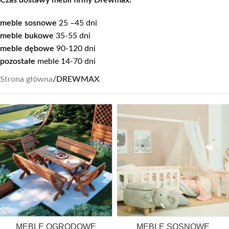
Czas dostawy mebli firmy Drewmax:
meble sosnowe
25 –45 dni
meble bukowe
35-55 dni
meble dębowe
90-120 dni
pozostałe
meble 14-70 dni
Strona główna
/
DREWMAX
MEBLE OGRODOWE
MEBLE SOSNOWE