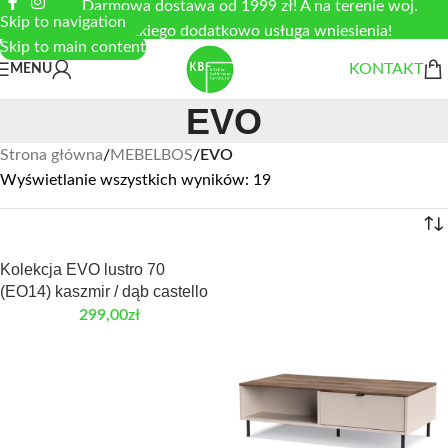
Darmowa dostawa od 1999 zł! A na terenie woj.
Skip to navigation
łódzkiego dodatkowo usługa wniesienia!
Skip to main content
KONTAKT
MENU
EVO
Strona główna
/
MEBELBOS
/
EVO
Wyświetlanie wszystkich wyników: 19
Kolekcja EVO lustro 70
(EO14) kaszmir / dąb castello
299,00
zł