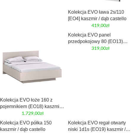
Kolekcja EVO ława 2s/110
[EO4] kaszmir / dąb castello
419,00
zł
Kolekcja EVO panel
przedpokojowy 80 (EO13)
kaszmir / dąb castello
319,00
zł
Kolekcja EVO łoże 160 z
pojemnikiem (EO18) kaszmir /
dąb castello
1.729,00
zł
Kolekcja EVO półka 150
Kolekcja EVO regał otwarty
kaszmir / dąb castello
niski 1d1s (EO19) kaszmir /