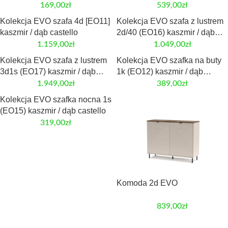
dąb castello
169,00
zł
539,00
zł
Kolekcja EVO szafa 4d [EO11]
Kolekcja EVO szafa z lustrem
kaszmir / dąb castello
2d/40 (EO16) kaszmir / dąb
castello
1.159,00
zł
1.049,00
zł
Kolekcja EVO szafa z lustrem
Kolekcja EVO szafka na buty
3d1s (EO17) kaszmir / dąb
1k (EO12) kaszmir / dąb
castello
castello
1.949,00
zł
389,00
zł
Kolekcja EVO szafka nocna 1s
(EO15) kaszmir / dąb castello
319,00
zł
Komoda 2d EVO
839,00
zł