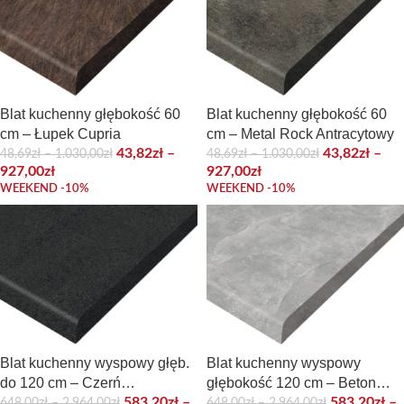
Blat kuchenny głębokość 60
Blat kuchenny głębokość 60
cm – Łupek Cupria
cm – Metal Rock Antracytowy
43,82
zł
–
43,82
zł
–
48,69
zł
–
1.030,00
zł
48,69
zł
–
1.030,00
zł
927,00
zł
927,00
zł
WEEKEND -10%
WEEKEND -10%
Blat kuchenny wyspowy głęb.
Blat kuchenny wyspowy
do 120 cm – Czerń
głębokość 120 cm – Beton
wulkaniczna
jasny Atelier
583,20
zł
–
583,20
zł
–
648,00
zł
–
2.964,00
zł
648,00
zł
–
2.964,00
zł