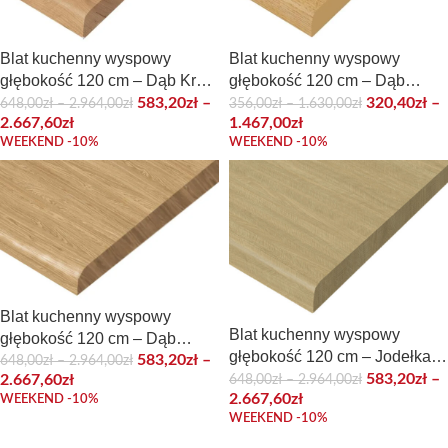
Blat kuchenny wyspowy
Blat kuchenny wyspowy
głębokość 120 cm – Dąb Kraft
głębokość 120 cm – Dąb
złoty
Lancelot
583,20
zł
–
320,40
zł
–
648,00
zł
–
2.964,00
zł
356,00
zł
–
1.630,00
zł
2.667,60
zł
1.467,00
zł
WEEKEND -10%
WEEKEND -10%
Blat kuchenny wyspowy
Blat kuchenny wyspowy
głębokość 120 cm – Dąb
głębokość 120 cm – Jodełka
olejowany
583,20
zł
–
648,00
zł
–
2.964,00
zł
Jasna
583,20
zł
–
648,00
zł
–
2.964,00
zł
2.667,60
zł
2.667,60
zł
WEEKEND -10%
WEEKEND -10%