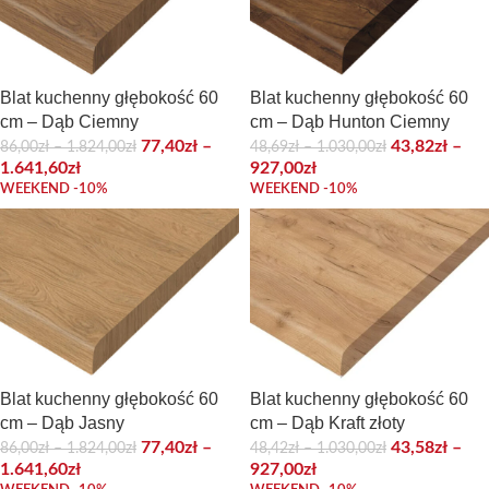
Blat kuchenny głębokość 60
Blat kuchenny głębokość 60
cm – Dąb Ciemny
cm – Dąb Hunton Ciemny
77,40
zł
–
43,82
zł
–
86,00
zł
–
1.824,00
zł
48,69
zł
–
1.030,00
zł
1.641,60
zł
927,00
zł
WEEKEND -10%
WEEKEND -10%
Blat kuchenny głębokość 60
Blat kuchenny głębokość 60
cm – Dąb Jasny
cm – Dąb Kraft złoty
77,40
zł
–
43,58
zł
–
86,00
zł
–
1.824,00
zł
48,42
zł
–
1.030,00
zł
1.641,60
zł
927,00
zł