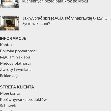
kuchennych przed parą krok po kroku
Jak wybrać sprzęt AGD, który naprawdę ułatwi Ci
życie w kuchni?
INFORMACJE
Kontakt
Polityka prywatności
Regulamin sklepu
Metody płatności
Zwroty i wymiana
Reklamacje
STREFA KLIENTA
Moje konto
Porównywarka produktów
Schowek