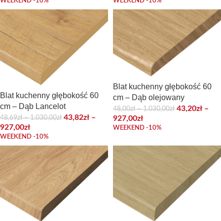
WEEKEND -10%
WEEKEND -10%
Blat kuchenny głębokość 60
Blat kuchenny głębokość 60
cm – Dąb olejowany
cm – Dąb Lancelot
43,20
zł
–
48,00
zł
–
1.030,00
zł
43,82
zł
–
48,69
zł
–
1.030,00
zł
927,00
zł
927,00
zł
WEEKEND -10%
WEEKEND -10%