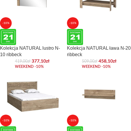
-10%
-10%
Kolekcja NATURAL lustro N-
Kolekcja NATURAL ława N-20
10 ribbeck
ribbeck
377,10
zł
458,10
zł
419,00
zł
509,00
zł
WEEKEND -10%
WEEKEND -10%
-10%
-10%