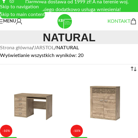
Darmowa dostawa od 1999 zł! A na terenie woj.
Skip to navigation
łódzkiego dodatkowo usługa wniesienia!
Skip to main content
KONTAKT
MENU
NATURAL
Strona główna
/
JARSTOL
/
NATURAL
Wyświetlanie wszystkich wyników: 20
-10%
-10%