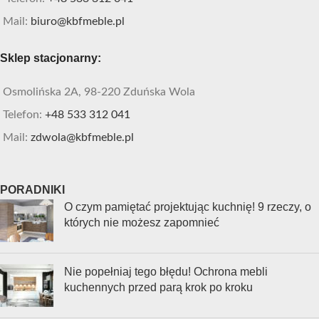
Mail:
biuro@kbfmeble.pl
Sklep stacjonarny:
Osmolińska 2A, 98-220 Zduńska Wola
Telefon:
+48 533 312 041
Mail:
zdwola@kbfmeble.pl
PORADNIKI
O czym pamiętać projektując kuchnię! 9 rzeczy, o
których nie możesz zapomnieć
Nie popełniaj tego błędu! Ochrona mebli
kuchennych przed parą krok po kroku