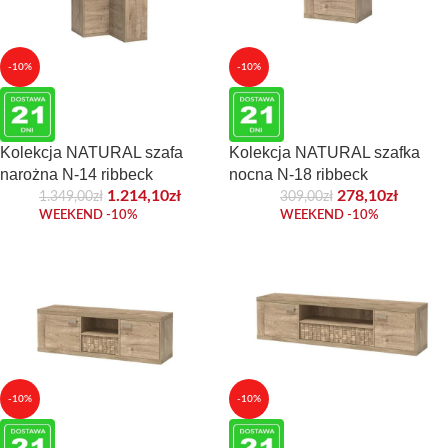
-10%
-10%
Kolekcja NATURAL szafa
Kolekcja NATURAL szafka
narożna N-14 ribbeck
nocna N-18 ribbeck
1.214,10
zł
278,10
zł
1.349,00
zł
309,00
zł
WEEKEND -10%
WEEKEND -10%
-10%
-10%