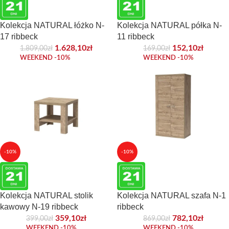
Kolekcja NATURAL łóżko N-
Kolekcja NATURAL półka N-
17 ribbeck
11 ribbeck
1.628,10
zł
152,10
zł
1.809,00
zł
169,00
zł
WEEKEND -10%
WEEKEND -10%
-10%
-10%
Kolekcja NATURAL stolik
Kolekcja NATURAL szafa N-1
kawowy N-19 ribbeck
ribbeck
359,10
zł
782,10
zł
399,00
zł
869,00
zł
WEEKEND -10%
WEEKEND -10%