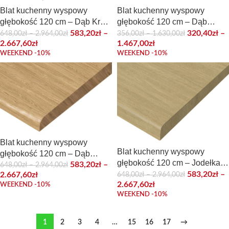
Blat kuchenny wyspowy
Blat kuchenny wyspowy
głębokość 120 cm – Dąb Kraft
głębokość 120 cm – Dąb
złoty
Lancelot
583,20
zł
–
320,40
zł
–
648,00
zł
–
2.964,00
zł
356,00
zł
–
1.630,00
zł
2.667,60
zł
1.467,00
zł
WEEKEND -10%
WEEKEND -10%
Blat kuchenny wyspowy
Blat kuchenny wyspowy
głębokość 120 cm – Dąb
głębokość 120 cm – Jodełka
olejowany
583,20
zł
–
648,00
zł
–
2.964,00
zł
Jasna
583,20
zł
–
648,00
zł
–
2.964,00
zł
2.667,60
zł
2.667,60
zł
WEEKEND -10%
WEEKEND -10%
1
2
3
4
…
15
16
17
→