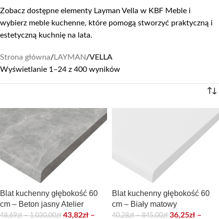
Zobacz dostępne elementy Layman Vella w KBF Meble i
wybierz meble kuchenne, które pomogą stworzyć praktyczną i
estetyczną kuchnię na lata.
Strona główna
/
LAYMAN
/
VELLA
Wyświetlanie 1–24 z 400 wyników
Blat kuchenny głębokość 60
Blat kuchenny głębokość 60
cm – Beton jasny Atelier
cm – Biały matowy
43,82
zł
–
36,25
zł
–
48,69
zł
–
1.030,00
zł
40,28
zł
–
845,00
zł