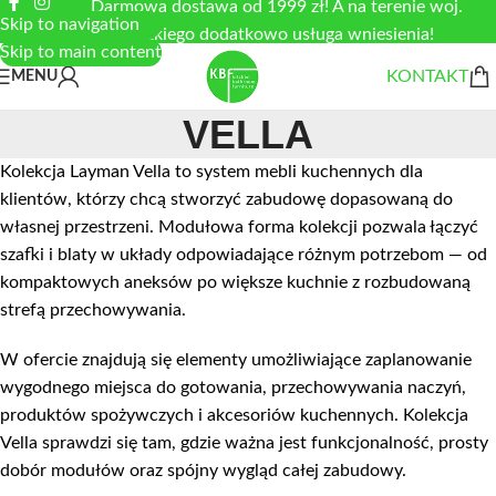
Darmowa dostawa od 1999 zł! A na terenie woj.
Skip to navigation
łódzkiego dodatkowo usługa wniesienia!
Skip to main content
KONTAKT
MENU
VELLA
Kolekcja Layman Vella to system mebli kuchennych dla
klientów, którzy chcą stworzyć zabudowę dopasowaną do
własnej przestrzeni. Modułowa forma kolekcji pozwala łączyć
szafki i blaty w układy odpowiadające różnym potrzebom — od
kompaktowych aneksów po większe kuchnie z rozbudowaną
strefą przechowywania.
W ofercie znajdują się elementy umożliwiające zaplanowanie
wygodnego miejsca do gotowania, przechowywania naczyń,
produktów spożywczych i akcesoriów kuchennych. Kolekcja
Vella sprawdzi się tam, gdzie ważna jest funkcjonalność, prosty
dobór modułów oraz spójny wygląd całej zabudowy.