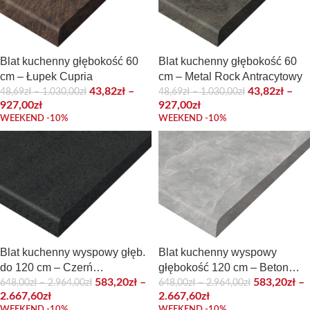
Blat kuchenny głębokość 60
Blat kuchenny głębokość 60
cm – Łupek Cupria
cm – Metal Rock Antracytowy
43,82
zł
–
43,82
zł
–
48,69
zł
–
1.030,00
zł
48,69
zł
–
1.030,00
zł
927,00
zł
927,00
zł
WEEKEND -10%
WEEKEND -10%
Blat kuchenny wyspowy głęb.
Blat kuchenny wyspowy
do 120 cm – Czerń
głębokość 120 cm – Beton
wulkaniczna
jasny Atelier
583,20
zł
–
583,20
zł
–
648,00
zł
–
2.964,00
zł
648,00
zł
–
2.964,00
zł
2.667,60
zł
2.667,60
zł
WEEKEND -10%
WEEKEND -10%