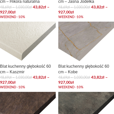
cm – Hikora naturalna
cm – Jasna Jodełka
43,82
zł
–
43,82
zł
–
48,69
zł
–
1.030,00
zł
48,69
zł
–
1.030,00
zł
927,00
zł
927,00
zł
WEEKEND -10%
WEEKEND -10%
Blat kuchenny głębokość 60
Blat kuchenny głębokość 60
cm – Kaszmir
cm – Kobe
43,82
zł
–
43,82
zł
–
48,69
zł
–
1.030,00
zł
48,69
zł
–
1.030,00
zł
927,00
zł
927,00
zł
WEEKEND -10%
WEEKEND -10%