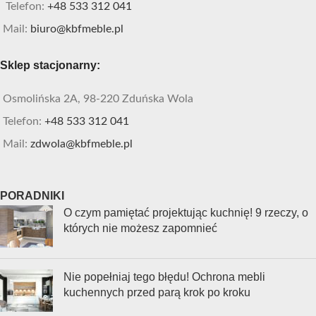
Telefon:
+48 533 312 041
Mail:
biuro@kbfmeble.pl
Sklep stacjonarny:
Osmolińska 2A, 98-220 Zduńska Wola
Telefon:
+48 533 312 041
Mail:
zdwola@kbfmeble.pl
PORADNIKI
O czym pamiętać projektując kuchnię! 9 rzeczy, o
których nie możesz zapomnieć
Nie popełniaj tego błędu! Ochrona mebli
kuchennych przed parą krok po kroku