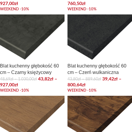
927,00
zł
760,50
zł
WEEKEND -10%
WEEKEND -10%
Blat kuchenny głębokość 60
Blat kuchenny głębokość 60
cm – Czarny księżycowy
cm – Czerń wulkaniczna
43,82
zł
–
39,42
zł
–
48,69
zł
–
1.030,00
zł
43,80
zł
–
889,60
zł
927,00
zł
800,64
zł
WEEKEND -10%
WEEKEND -10%