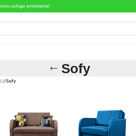
kowo usługa wniesienia!
Sofy
LI
/
Sofy