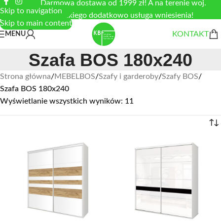
Darmowa dostawa od 1999 zł! A na terenie woj.
Skip to navigation
łódzkiego dodatkowo usługa wniesienia!
Skip to main content
KONTAKT
MENU
Szafa BOS 180x240
Strona główna
/
MEBELBOS
/
Szafy i garderoby
/
Szafy BOS
/
Szafa BOS 180x240
Wyświetlanie wszystkich wyników: 11