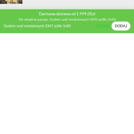
INFORMACJE
Darmowa dostawa od 1.999,00zł
Do wnętrza pasuje: System szaf modułowych EMY półki 3x90
Kontakt
System szaf modułowych EMY półki 3x90
DODAJ
159,00
zł
Polityka prywatności
Regulamin sklepu
Metody płatności
Zwroty i wymiana
Reklamacje
STREFA KLIENTA
Moje konto
Porównywarka produktów
Schowek
Formularz wyceny
Inspiracje
Poradnik mebli kuchennych
Poradnik mebli tapicerowanych
KBF Meble
2022 Wszekie prawa zastrzeżone. STRONA SZYTA NA MIARĘ
-